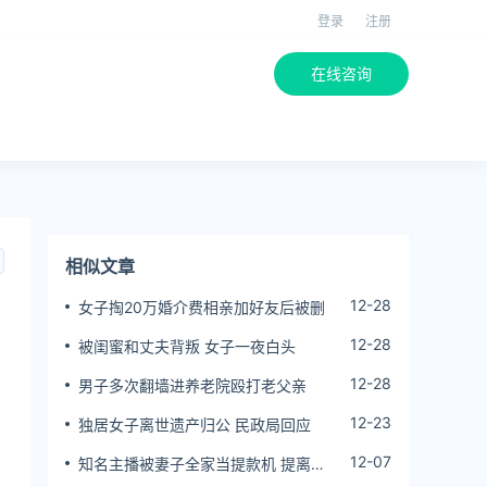
登录
注册
在线咨询
相似文章
12-28
女子掏20万婚介费相亲加好友后被删
12-28
被闺蜜和丈夫背叛 女子一夜白头
12-28
男子多次翻墙进养老院殴打老父亲
12-23
独居女子离世遗产归公 民政局回应
12-07
知名主播被妻子全家当提款机 提离婚
后反被对簿公堂