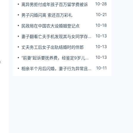
10-28
离异男拒付成年孩子百万留学费被诉
10-21
男子闪婚闪离 索还百万彩礼
10-18
民政局在中国农大设婚姻登记点
10-13
妻子翻看亡夫手机发现其与女同学存婚
外情，双方互相转账近百万
10-13
丈夫务工后女子出轨结婚时的伴郎
10-13
“前妻”起诉要抚养费，经鉴定9岁儿子
产
非他亲生！男子起诉索赔37万
10-11
相亲半个月后闪婚，妻子行为异常且持
续服药，男子起诉离婚；法院：系婚前
隐瞒重大疾病，撤销两人婚姻关系