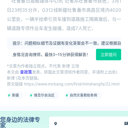
吐鲁番日报融媒体中心讯 记者从吐鲁番市获悉，3月1
日23时35分许，G312线新疆吐鲁番市高昌区境内4020
公里处，一辆半挂牵引货车撞到道路施工隔离墩后，与一
辆道路专项作业车发生碰撞，造成7人死亡、
提示：问题相似细节及证据有变化答案会不一致，建议根据自
身情况咨询律师，最快3~15分钟获得解答！
立即提问
*文章为作者独立观点，不代表 新律 立场
本文由
查政策
发表，转载此文章须经作者同意，并请附上出处(
新律 )及本页链接。
原文链接 https://www.mcbang.com/find/minshangfa/22.html
新疆
维吾尔自治区
自然灾害救助条例
您身边的法律专
家