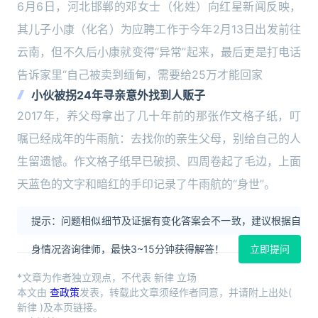
6月6日，河北邯郸的邓女士（化姓）向红星新闻反映，
其儿子小康（化名）为应聘工作于今年2月13日出发前往
云南，但不久后小康就变得“异常”起来，最后更是打电话
告诉家里“自己被卖到缅甸，需要给25万才能回家
小伙被拐24年寻亲意外找到人贩子
2017年，养父母拿出了几十年前的那张作文格子纸，叮
嘱已经成年的牛雨航：去找你的亲生父母，别给自己的人
生留遗憾。作文格子纸早已破损、四周卷起了毛边，上面
天蓝色的文字和暗红的手印记录了牛雨航的“身世”。
提示：问题相似细节及证据有变化答案会不一致，建议根据自
身情况咨询律师，最快3~15分钟获得解答！
立即提问
*文章为作者独立观点，不代表 新律 立场
本文由
查政策
发表，转载此文章须经作者同意，并请附上出处(
新律 )及本页链接。