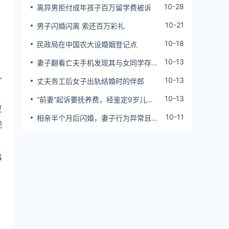
10-28
离异男拒付成年孩子百万留学费被诉
10-21
男子闪婚闪离 索还百万彩礼
10-18
民政局在中国农大设婚姻登记点
10-13
妻子翻看亡夫手机发现其与女同学存婚
外情，双方互相转账近百万
人
10-13
丈夫务工后女子出轨结婚时的伴郎
10-13
“前妻”起诉要抚养费，经鉴定9岁儿子
复
非他亲生！男子起诉索赔37万
10-11
相亲半个月后闪婚，妻子行为异常且持
规
续服药，男子起诉离婚；法院：系婚前
隐瞒重大疾病，撤销两人婚姻关系
事