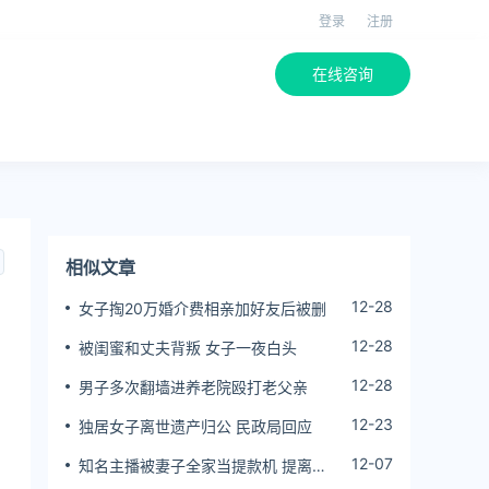
登录
注册
在线咨询
相似文章
12-28
女子掏20万婚介费相亲加好友后被删
12-28
被闺蜜和丈夫背叛 女子一夜白头
12-28
男子多次翻墙进养老院殴打老父亲
12-23
独居女子离世遗产归公 民政局回应
12-07
知名主播被妻子全家当提款机 提离婚
后反被对簿公堂