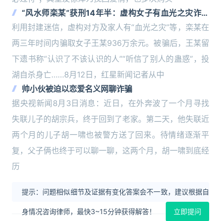
“风水师栾某”获刑14年半：虚构女子有血光之灾诈骗
936万元，女子留下遗书后投湖自杀
利用封建迷信，虚构对方及家人有“血光之灾”等，栾某在
两三年时间内骗取女子王某936万余元。被骗后，王某留
下遗书称“认识了不该认识的人”“听信了别人的蛊惑”，投
湖自杀身亡……8月12日，红星新闻记者从中
帅小伙被迫以恋爱名义网聊诈骗
据央视新闻8月3日消息：近日，在外奔波了一个月寻找
失联儿子的胡宗兵，终于回到了老家。第二天，他失联近
两个月的儿子胡一啸也被警方送了回来。待情绪逐渐平
复，父子俩也终于可以聊一聊，这两个月，胡一啸到底经
历
提示：问题相似细节及证据有变化答案会不一致，建议根据自
身情况咨询律师，最快3~15分钟获得解答！
立即提问