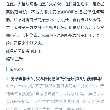
在此，大邑法院也提醒广大群众，在日常生活中一定要提
高防范意识，不要为非法安装的GOIP设备提供任何帮
助，也不能将自己的身份证、手机卡、银行卡以及微信、
支付宝等第三方支付平台账户出售、租赁给他人，切莫贪
图小利、心怀侥幸，从而被信息网络犯罪分子利用，甚至
给自己招来牢狱之灾。
红星新闻记者 戴佳佳
编辑 王禾
延伸阅读
男子直播卖"可实现任何愿望"符纸获利36万 获刑5年!
近日，一起利用“玄学”概念实施诈骗的案件引发关注。朱
纯通过直播兜售“逢考必过符”“回心转意灯”等，声称可以
实现任何愿望。 大学生唐明为求考试顺利，购买了“考试
必过符”；其室友徐泽为挽回爱情，也多次购买