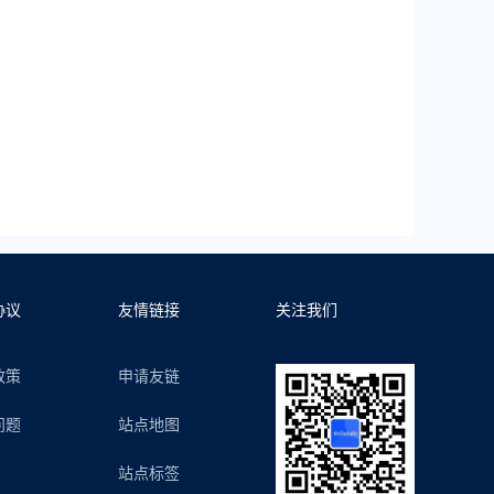
协议
友情链接
关注我们
政策
申请友链
问题
站点地图
站点标签