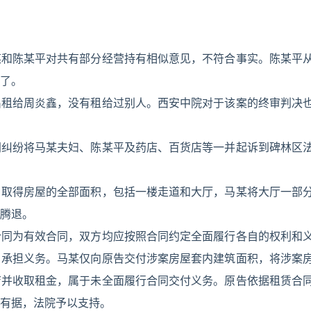
某和陈某平对共有部分经营持有相似意见，不符合事实。陈某平
了。
出租给周炎鑫，没有租给过别人。西安中院对于该案的终审判决
同纠纷将马某夫妇、陈某平及药店、百货店等一并起诉到碑林区
，取得房屋的全部面积，包括一楼走道和大厅，马某将大厅一部
腾退。
合同为有效合同，双方均应按照合同约定全面履行各自的权利和
、承担义务。马某仅向原告交付涉案房屋套内建筑面积，将涉案
店并收取租金，属于未全面履行合同交付义务。原告依据租赁合
有据，法院予以支持。