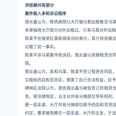
涉
房屋共有部分
案件陷入多轮诉讼程序
周炎鑫认为，陕西高院以大厅被分割出租推定马
未单独将大厅部分对外出租过，只有马某对外出租
陈某平在接受红星新闻采访时表示，其只将房屋
记载了这一事实。
陈某平诉马某案件败诉后，周炎鑫以房屋租赁合
院。
周炎鑫认为，其和马某、陈某平签订租赁合同后
又租给药店和百货店，侵害了自己合法权益，应予
碑林区法院认为，原告周炎鑫与被告签订的租赁
务。按法律规定，业主对共有分摊部位享有权利
屋一层走道、大厅共有分摊部位租予药店和百货
约定，要求被告腾交一层走道、大厅的主张，于法