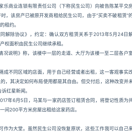
生家乐商业连锁有限责任公司（下称民生公司）向被告陈某平交
产时，该房产已被原开发商租给民生公司，由于“买卖不破租赁”
的租约。
合同解除协议》，约定：确认双方租赁关系于2013年5月24日
产权面积由民生公司继续承租。
《情况说明》称，该楼中一层的走道、大厅为该楼一至二层各户
分隔成不同区域的店面，用于自己经营或者出租，这一客观事实
租的，其决定如何布局使用都是其自由。但交付后，这种改变并
告诉红星新闻。
2017年6月5日，马某与一家药店签订租赁合同，将登记性质为
一间200平方米房屋出租给这家药店。
好可作为大堂。虽然民生公司没恢复原状，这些工作我可以自己