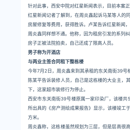
针对此事，西安中院对红星新闻表示，目前本案正
红星新闻记者了解到，在周炎鑫起诉马某等人的
房屋修复等费用，获得胜诉。卢某告诉红星新闻，
周炎鑫同样想不通。他称，因为租房引发的系列纠
房子正被法院拍卖，自己还成了限高人员。
男子称
为开酒店
与两业主签合同租下整栋楼
今年7月2日，周炎鑫来到其承租的东关南街39
陈某平告诉装修人员，自己是这栋楼的大业主，
下，这家超市装修行为停止。
西安市东关南街39号楼原属一家印染厂，该楼共5层
所出具的《房产测绘成果报告》显示，该楼竣工于20
方米。
周炎鑫称，这栋楼虽然规划为三层，但是层高很