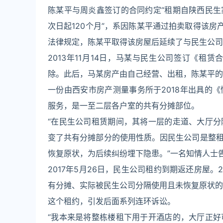
陈某平与周炎鑫签订的合同约定“租期自陕西民
次日起120个月”，系因陈某平通过拍卖取得该房
法律规定，陈某平取得该房屋后延续了与民生公司
2013年11月14日，马某与民生公司签订《租赁
除。此后，马某房产由自己经营、出租，陈某平的
一份由西安市房产测量事务所于2018年出具的
服务，是一至二层各户室的共有分摊部位。
“在民生公司租赁期间，其将一层的走道、大厅
变了共有分摊部分的使用性质。因民生公司是整
恢复原状，为后续纠纷埋下隐患。”一名知情人士
2017年5月26日，民生公司租约到期返还房屋。
有分摊、实际被民生公司分隔使用且未恢复原状的
这个租约，引发后面系列连环诉讼。
“我本来是将整栋楼租下用于开酒店的，大厅正