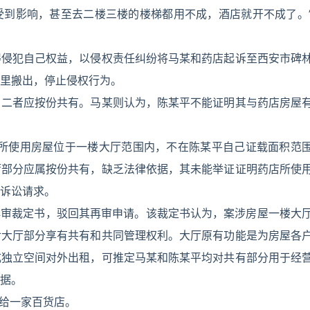
受到影响，甚至去二楼三楼的楼梯都用不成，酒店就开不成了。
得侵犯自己权益，以侵权责任纠纷将马某和药店起诉至西安市碑
里搬出，停止侵权行为。
，二者应按份共有。马某则认为，陈某平不能证明其与药店房屋
药店所使用房屋位于一楼大厅范围内，不在陈某平自己证载面积范
厅部分应属按份共有，缺乏法律依据，其未能举证证明药店所使
诉讼请求。
出再审裁定书，驳回其再审申请。该裁定书认为，案涉房屋一楼大
对大厅部分享有共有和共同管理权利。大厅原有功能是为房屋各
成独立空间对外出租，可推定马某和陈某平均对共有部分用于经
据。
租给一家百货店。