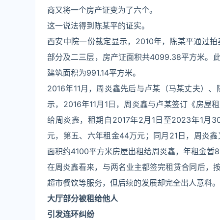
商又将一个房产证变为了六个。
这一说法得到陈某平的证实。
西安中院一份裁定显示，2010年，陈某平通过
部分及二三层，房产证面积共4099.38平方米
建筑面积为991.14平方米。
2016年11月，周炎鑫先后与卢某（马某丈夫）
示，2016年11月1日，周炎鑫与卢某签订《房
给周炎鑫，租期自2017年2月1日至2023年1
元，第五、六年租金44万元；同月21日，周炎
面积约4100平方米房屋出租给周炎鑫，年租金暂8
在周炎鑫看来，与两名业主都签完租赁合同后，
超市餐饮等服务，但后续的发展却完全出人意料。
大厅部分被租给他人
引发连环纠纷