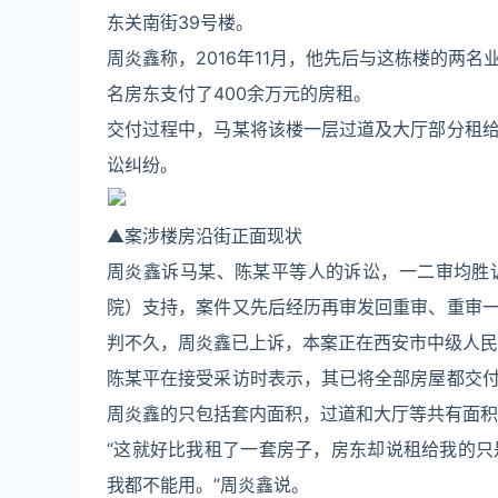
东关南街39号楼。
周炎鑫称，2016年11月，他先后与这栋楼的两
名房东支付了400余万元的房租。
交付过程中，马某将该楼一层过道及大厅部分租
讼纠纷。
▲案涉楼房沿街正面现状
周炎鑫诉马某、陈某平等人的诉讼，一二审均胜
院）支持，案件又先后经历再审发回重审、重审
判不久，周炎鑫已上诉，本案正在西安市中级人民
陈某平在接受采访时表示，其已将全部房屋都交
周炎鑫的只包括套内面积，过道和大厅等共有面积
“这就好比我租了一套房子，房东却说租给我的
我都不能用。”周炎鑫说。