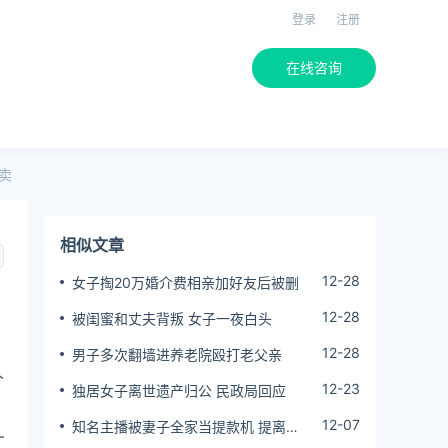
登录
注册
在线咨询
卖
相似文章
12-28
女子掏20万婚介费相亲加好友后被删
12-28
被闺蜜和丈夫背叛 女子一夜白头
12-28
男子多次翻墙进养老院殴打老父亲
人
12-23
独居女子离世遗产归公 民政局回应
12-07
知名主播被妻子全家当提款机 提离婚
—
后反被对簿公堂