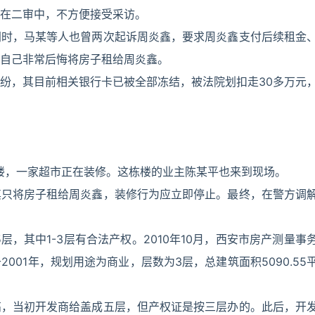
在二审中，不方便接受采访。
同时，马某等人也曾两次起诉周炎鑫，要求周炎鑫支付后续租金
自己非常后悔将房子租给周炎鑫。
纷，其目前相关银行卡已被全部冻结，被法院划扣走30多万元
号楼，一家超市正在装修。这栋楼的业主陈某平也来到现场。
其只将房子租给周炎鑫，装修行为应立即停止。最终，在警方调
，其中1-3层有合法产权。2010年10月，西安市房产测量事
01年，规划用途为商业，层数为3层，总建筑面积5090.55
高，当初开发商给盖成五层，但产权证是按三层办的。此后，开