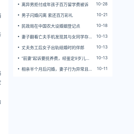
10-28
离异男拒付成年孩子百万留学费被诉
10-21
两
男子闪婚闪离 索还百万彩礼
10-18
民政局在中国农大设婚姻登记点
诉
10-13
妻子翻看亡夫手机发现其与女同学存婚
外情，双方互相转账近百万
10-13
丈夫务工后女子出轨结婚时的伴郎
10-13
“前妻”起诉要抚养费，经鉴定9岁儿子
非他亲生！男子起诉索赔37万
10-11
相亲半个月后闪婚，妻子行为异常且持
高
续服药，男子起诉离婚；法院：系婚前
隐瞒重大疾病，撤销两人婚姻关系
宣
给
，