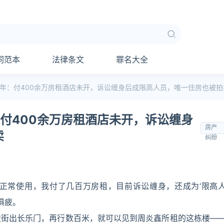
同范本
法律条文
罪名大全
年：付400余万房租酒店未开，诉讼缠身后成限高人员，唯一住房也被拍
付400余万房租酒店未开，诉讼缠身
房产
卖
纠纷
法正常使用，我付了几百万房租，目前诉讼缠身，还成为‘限高
俱疲。
大街出长乐门，再行数百米，就可以见到周炎鑫所租的这栋楼—