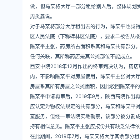
做，但马某将大厅一部分租给别人后，整体规划
周炎鑫说。
对于马某将部分大厅租出去的行为，陈某平也觉
区人民法院（下称碑林区法院），要求二被告从楼
陈某平主张，药房所占面积系其和马某共有部分
任何关联，其所称药店是其公摊部位不能成立。
西安中院2018年12月作出的终审判决认为，
内，不影响陈某平对房屋使用，陈某平主张对大
房屋系其所有房屋之公摊面积，因此驳回陈某平的
陈某平申请再审后，2019年9月，陕西高院作
应认定为物权法规定的共有部分，马某和陈某平
室服务，但经一审法院实地勘察，该部分被分割
持有相似意见。陈某平主张应按份共有缺乏法律依
在此期间，2019年7月，马某又将大厅其余部分