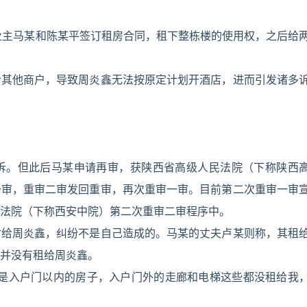
名业主马某和陈某平签订租房合同，租下整栋楼的使用权，之后给
给其他商户，导致周炎鑫无法按原定计划开酒店，进而引发诸多
诉。但此后马某申请再审，获陕西省高级人民法院（下称陕西
一审，重审二审发回重审，再次重审一审。目前第二次重审一审
法院（下称西安中院）第二次重审二审程序中。
付给周炎鑫，纠纷不是自己造成的。马某的丈夫卢某则称，其租
并没有租给周炎鑫。
只是入户门以内的房子，入户门外的走廊和电梯这些都没租给我