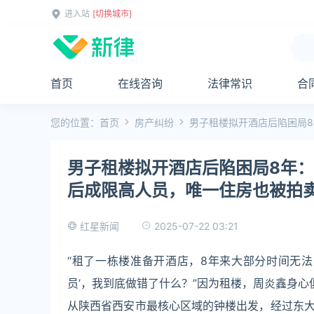
进入站
[切换城市]
首页
在线咨询
法律常识
合
您的位置：
首页
房产纠纷
男子租楼拟开酒店后陷困局8
男子租楼拟开酒店后陷困局8年：
后成限高人员，唯一住房也被拍
2025-07-22 03:21
红星新闻
“租了一栋楼准备开酒店，8年来大部分时间无
员’，我到底做错了什么？”因为租楼，周炎鑫身心
从陕西省西安市最核心区域的钟楼出发，经过东