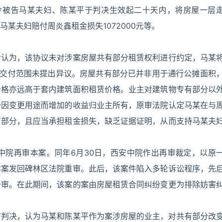
判令被告马某夫妇、陈某平于判决生效起二十天内，将房屋一层
某夫妇赔付周炎鑫租金损失1072000元等。
后认为，该协议未对涉案房屋共有部分租赁权利进行约定，马某
鑫对交付范围未提出异议。房屋共有部分已并非用于通行公摊面积
价格亦远高于套内建筑面积租赁价格。业主对建筑物专有部分以
分因变更用途而增加的收益归业主所有，原审法院认定马某在与
有部分，且应当承担租金损失，缺乏证据证明，从而支持马某夫
安中院再审本案。同年6月30日，西安中院作出再审裁定，以原
本案发回碑林区法院重审。此后，该案件陷入多轮诉讼程序，先
一审。在此期间，该案的案由房屋租赁合同纠纷变更为排除妨害
一审判决，认为马某和陈某平作为案涉房屋的业主，对共有部分改