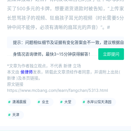
买了500多元的卡牌，想要退货退款时被告知，“上传家
长怒骂孩子的视频、狂扇孩子耳光的视频（时长需要5分
钟中间不能停，必须有清晰的扇耳光的声音）”。#
提示：问题相似细节及证据有变化答案会不一致，建议根据自
身情况咨询律师，最快3~15分钟获得解答！
立即提问
*文章为作者独立观点，不代表 新律 立场
本文由
侯律师
发表，转载此文章须经作者同意，并请附上出处(
新律 )及本页链接。
原文链接
https://www.mcbang.com/learn/fangchan/5313.html
潇湘晨报
业主
大堂
水岸公馆天涛园
天津