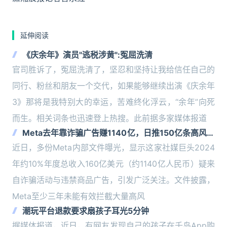
延伸阅读
《庆余年》演员"逃税涉黄":冤屈洗清
官司胜诉了，冤屈洗清了，坚忍和坚持让我给信任自己的
同行、粉丝和朋友一个交代，如果能够继续出演《庆余年
3》那将是我特别大的幸运，苦难终化浮云，“余年”向死
而生。相关词条也迅速登上热搜。此前据多家媒体报道
Meta去年靠诈骗广告赚1140亿，日推150亿条高风险
内容
近日，多份Meta内部文件曝光，显示这家社媒巨头2024
年约10%年度总收入160亿美元（约1140亿人民币）疑来
自诈骗活动与违禁商品广告，引发广泛关注。文件披露，
Meta至少三年未能有效拦截大量高风
潮玩平台退款要求扇孩子耳光5分钟
据媒体报道，近日，有网友发现自己的孩子在千岛App购