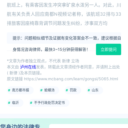
航班上，有乘客因发生冲突拿矿泉水泼另一人。对此，川
航有关负责人回应南都N视频记者称，该航班32排与33
排旅客因座椅靠背调节问题发生纠纷，涉事双方均
提示：问题相似细节及证据有变化答案会不一致，建议根据自
身情况咨询律师，最快3~15分钟获得解答！
立即提问
*文章为作者独立观点，不代表 新律 立场
本文由
泸州在线
发表，转载此文章须经作者同意，并请附上出处
( 新律 )及本页链接。
原文链接 https://www.mcbang.com/learn/gongsi/5065.html
南方都市报
蛤蟆汤
罚款
山东
临沂
不予行政处罚决定书
您身边的法律专