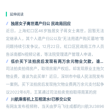
延伸阅读
独居女子离世遗产归公 民政局回应
近日，上海虹口区46岁独居女子蒋女士离世，因暂无法
定继承人，其个人遗产归公以及“无法用遗产购买墓地”等
问题持续引发争议。12月22日，虹口区民政局工作人员
告诉南都N视频记者，等法院受理遗产管理人申请，
低价买下法拍房后发现有两万余元物业欠款，谁来
付？法院判了
司法拍卖拍得房产，取得房屋产权后，却发现原业主拖欠
物业费，谁该为此买单？近日，深圳市中级人民法院发布
一案例。买下法拍房后发现拖欠物业费两万余元支付起争
议2022年6月，王某通过司法拍卖竞拍取得周某的房
川航乘客机上互相泼水!已移交公安
有网友发布视频称，当天由罗马飞往成都的川航3U3896