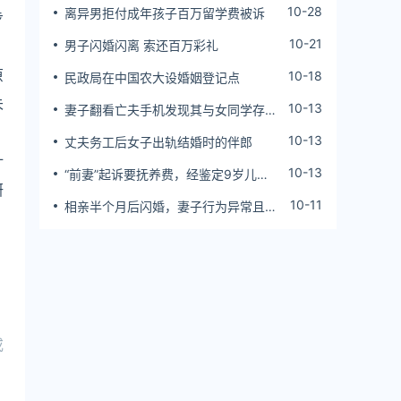
10-28
离异男拒付成年孩子百万留学费被诉
步
10-21
男子闪婚闪离 索还百万彩礼
原
10-18
民政局在中国农大设婚姻登记点
未
10-13
妻子翻看亡夫手机发现其与女同学存婚
外情，双方互相转账近百万
10-13
丈夫务工后女子出轨结婚时的伴郎
计
10-13
“前妻”起诉要抚养费，经鉴定9岁儿子
研
非他亲生！男子起诉索赔37万
10-11
相亲半个月后闪婚，妻子行为异常且持
。
续服药，男子起诉离婚；法院：系婚前
隐瞒重大疾病，撤销两人婚姻关系
或