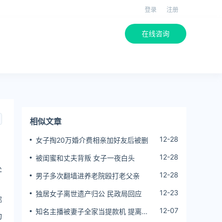
登录
注册
在线咨询
相似文章
12-28
女子掏20万婚介费相亲加好友后被删
12-28
被闺蜜和丈夫背叛 女子一夜白头
处
12-28
男子多次翻墙进养老院殴打老父亲
12-23
独居女子离世遗产归公 民政局回应
哪
12-07
知名主播被妻子全家当提款机 提离婚
动
后反被对簿公堂