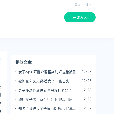
登录
注册
在线咨询
相似文章
12-28
女子掏20万婚介费相亲加好友后被删
12-28
被闺蜜和丈夫背叛 女子一夜白头
至
12-28
男子多次翻墙进养老院殴打老父亲
国
12-23
独居女子离世遗产归公 民政局回应
券
12-07
知名主播被妻子全家当提款机 提离婚
为
后反被对簿公堂