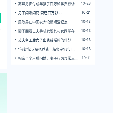
10-28
离异男拒付成年孩子百万留学费被诉
10-21
男子闪婚闪离 索还百万彩礼
10-18
民政局在中国农大设婚姻登记点
10-13
妻子翻看亡夫手机发现其与女同学存婚
外情，双方互相转账近百万
10-13
丈夫务工后女子出轨结婚时的伴郎
10-13
“前妻”起诉要抚养费，经鉴定9岁儿子
非他亲生！男子起诉索赔37万
10-11
相亲半个月后闪婚，妻子行为异常且持
续服药，男子起诉离婚；法院：系婚前
隐瞒重大疾病，撤销两人婚姻关系