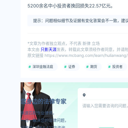
5200余名中小投资者挽回损失22.57亿元。
提示：问题相似细节及证据有变化答案会不一致，建议
*文章为作者独立观点，不代表 新律 立场
本文由
只影天涯
发表，转载此文章须经作者同意，并请附上
原文链接 https://www.mcbang.com/learn/hulianwang/
深圳金融法庭
证券
期货
投资者
您身边的法律专家
快速匹配专业律师，
一对一解决您的法律问题，
已提供12,164,427次咨询