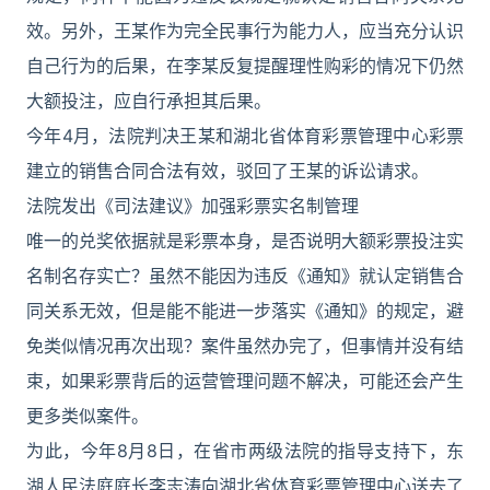
效。另外，王某作为完全民事行为能力人，应当充分认识
自己行为的后果，在李某反复提醒理性购彩的情况下仍然
大额投注，应自行承担其后果。
今年4月，法院判决王某和湖北省体育彩票管理中心彩票
建立的销售合同合法有效，驳回了王某的诉讼请求。
法院发出《司法建议》加强彩票实名制管理
唯一的兑奖依据就是彩票本身，是否说明大额彩票投注实
名制名存实亡？虽然不能因为违反《通知》就认定销售合
同关系无效，但是能不能进一步落实《通知》的规定，避
免类似情况再次出现？案件虽然办完了，但事情并没有结
束，如果彩票背后的运营管理问题不解决，可能还会产生
更多类似案件。
为此，今年8月8日，在省市两级法院的指导支持下，东
湖人民法庭庭长李志涛向湖北省体育彩票管理中心送去了