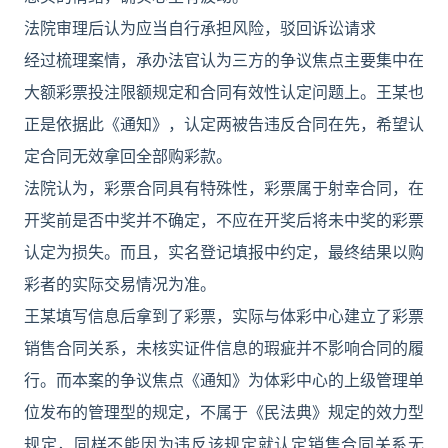
法院审理后认为应当自行承担风险，驳回诉讼请求
经过梳理案情，承办法官认为三方的争议焦点主要集中在
大额彩票投注限额规定和合同有效性认定问题上。王某也
正是依据此《通知》，认定两被告违反合同在先，希望认
定合同无效拿回全部购彩款。
法院认为，彩票合同具有特殊性，彩票属于射幸合同，在
开奖前是否中奖并不确定，不应在开奖后将未中奖的彩票
认定为损失。而且，实名登记填报中约定，最终结果以购
彩者的实际交易情况为准。
王某填写信息后拿到了彩票，实际与体彩中心建立了彩票
销售合同关系，未核实证件信息的瑕疵并不影响合同的履
行。而本案的争议焦点《通知》为体彩中心的上级管理单
位发布的管理型的规定，不属于《民法典》规定的效力型
规定，同样不能因为违反该规定就认定销售合同关系无