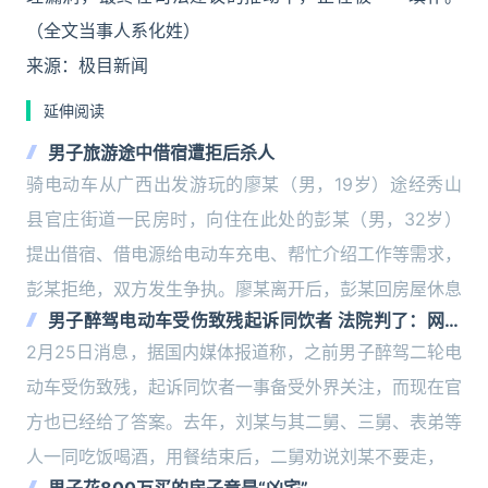
（全文当事人系化姓）
来源：极目新闻
延伸阅读
男子旅游途中借宿遭拒后杀人
骑电动车从广西出发游玩的廖某（男，19岁）途经秀山
县官庄街道一民房时，向住在此处的彭某（男，32岁）
提出借宿、借电源给电动车充电、帮忙介绍工作等需求，
彭某拒绝，双方发生争执。廖某离开后，彭某回房屋休息
男子醉驾电动车受伤致残起诉同饮者 法院判了：网友
吵翻为何要赔
2月25日消息，据国内媒体报道称，之前男子醉驾二轮电
动车受伤致残，起诉同饮者一事备受外界关注，而现在官
方也已经给了答案。去年，刘某与其二舅、三舅、表弟等
人一同吃饭喝酒，用餐结束后，二舅劝说刘某不要走，