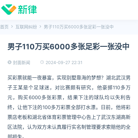
首页
互联网纠纷
男子110万买6000多张足彩一张没中
男子110万买6000多张足彩一张没中
2024-09-27 22:31
封面新闻
买彩票就能一夜暴富，实现别墅靠海的梦想？湖北武汉男
子王某是个足球迷，对比赛颇有研究，他豪掷110多万
元，购买6000多张彩票，结果下注的球队均以失利告
终，让他下注的100多万彩票全部打水漂。日前，他将彩
票店老板和湖北省体育彩票管理中心告上了武汉东湖高新
区法院，认为双方未认真履行实名制管理要求索赔他的全
部损失。