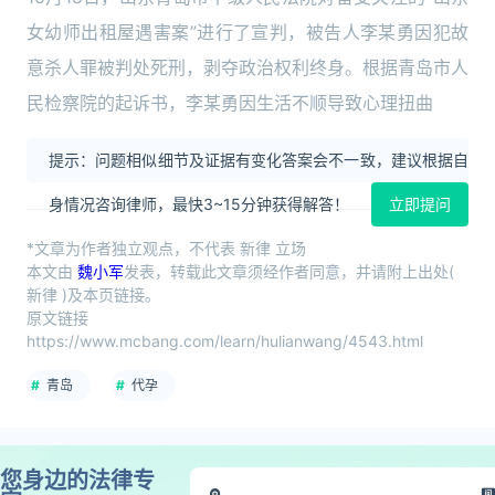
女幼师出租屋遇害案”进行了宣判，被告人李某勇因犯故
意杀人罪被判处死刑，剥夺政治权利终身。根据青岛市人
民检察院的起诉书，李某勇因生活不顺导致心理扭曲
提示：问题相似细节及证据有变化答案会不一致，建议根据自
身情况咨询律师，最快3~15分钟获得解答！
立即提问
*文章为作者独立观点，不代表 新律 立场
本文由
魏小军
发表，转载此文章须经作者同意，并请附上出处(
新律 )及本页链接。
原文链接
https://www.mcbang.com/learn/hulianwang/4543.html
青岛
代孕
您身边的法律专