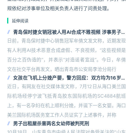
规依纪对涉事单位及相关负责人进行了问责处理。
延伸阅读
青岛保时捷女销冠被人用AI合成不雅视频 涉事男子被
行拘 手写悔过书
日前，青岛保时捷中心销售冠军牟倩文发文称，近期发现
有人利用AI技术恶意合成虚假、不良视频，“这些视频是
百分之百伪造的”，并表示“对造谣者宣战”。今日，牟倩
文在社交平台再发文，晒出青岛市公安局李沧分局行
女孩在飞机上分娩产婴，警方回应：双方均为16岁且
自愿发生关系，不涉刑案
近日，有网友在社交媒体发文称，7月12日从海口美兰国
际机场经停宁波飞抵青岛胶东国际机场的SC4884航班
上，有一名孕妇在机上顺利分娩，并诞下一名女婴。海口
美兰国际机场医务室工作人员证实了上述事件，并称
男子出租屋杀害两名女幼师被判死刑
10月18日，山东青岛市中级人民法院对备受关注的“山东