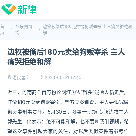
首
互联网纠
边牧被偷后180元卖给狗贩宰杀 主人痛哭拒绝和
页
纷
解
边牧被偷后180元卖给狗贩宰杀 主人
痛哭拒绝和解
2026-06-01 17:45
游民星空
近日，河南商丘百万粉丝网红边牧“锄头”疑遭人偷走后，
作价180元卖给狗贩宰杀，警方立案调查，主人要追究偷
狗夫妻刑事责任。5月30日，@第一现场 专访边牧主人
郭先生，他表示：绝不可能和解，也不要叫我删视频，希
望这次事件引起大家的关注，对以后类似案件有参考作