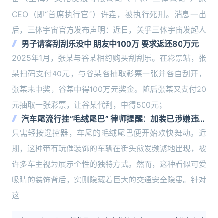
CEO（即“首席执行官”）许垚，被执行死刑。消息一出
后，三体宇宙官方发布声明：近日，关乎三体宇宙发起人
男子请客刮刮乐没中 朋友中100万 要求返还80万元
2025年1月，张某与谷某相约购买刮刮乐。在彩票站，张
某扫码支付40元，与谷某各抽取彩票一张并各自刮开，
张某未中奖，谷某中得100万元奖金。随后张某又支付20
元抽取一张彩票，让谷某代刮，中得500元；
汽车尾流行挂“毛绒尾巴” 律师提醒：加装已涉嫌违法
有安全风险
只需轻按遥控器，车尾的毛绒尾巴便开始欢快舞动。近
期，这种带有玩偶装饰的车辆在街头愈发频繁地出现，被
许多车主视为展示个性的独特方式。然而，这种看似可爱
吸睛的装饰背后，实则隐藏着巨大的交通安全隐患。针对
这