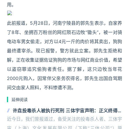
用。
此前报道，5月28日，河南宁陵县的郭先生表示，自家养
了8年、坐拥百万粉丝的网红陨石边牧“锄头”，被一对骑
电动车男女偷走，对方以4元一斤的肉价将其卖出，狗狗
最终遭宰杀。现已报警，警方就此立案。郭先生拒绝和
解，正在收集证据佐证狗狗的市场与网红商业价值，希望
以盗窃罪追究偷狗者责任。据了解，这只边牧当年花
2000元购入，因常伴父亲务农得名，郭先生出国自驾期
间交由家人照料，不料惨遭不测。
延伸阅读
许垚投毒杀人被执行死刑 三体宇宙声明：正义终得伸
张
近今日，我们曾报道过，备受关注的投毒杀人者、三体宇
宙（上海）文化发展有限公司（下称“三体公司”）原