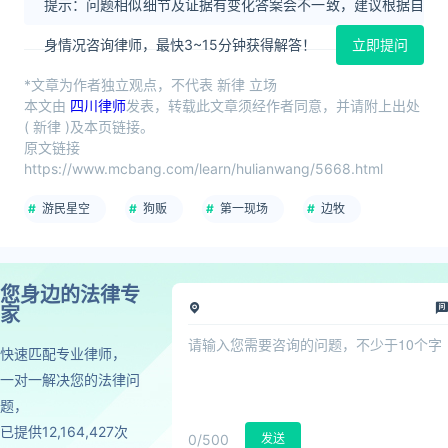
提示：问题相似细节及证据有变化答案会不一致，建议根据自
身情况咨询律师，最快3~15分钟获得解答！
立即提问
*文章为作者独立观点，不代表 新律 立场
本文由
四川律师
发表，转载此文章须经作者同意，并请附上出处
( 新律 )及本页链接。
原文链接
https://www.mcbang.com/learn/hulianwang/5668.html
游民星空
狗贩
第一现场
边牧
您身边的法律专
家
快速匹配专业律师，
一对一解决您的法律问
题，
已提供12,164,427次
0
/500
发送