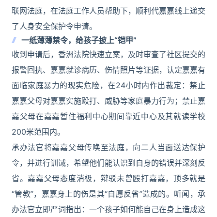
联网法庭，在法庭工作人员帮助下，顺利代嘉嘉线上递交
了人身安全保护令申请。
一纸薄薄禁令，给孩子披上“铠甲”
收到申请后，香洲法院快速立案，及时审查了社区提交的
报警回执、嘉嘉就诊病历、伤情照片等证据，认定嘉嘉有
面临家庭暴力的现实危险，在24小时内作出裁定：禁止
嘉嘉父母对嘉嘉实施殴打、威胁等家庭暴力行为；禁止嘉
嘉父母在嘉嘉暂住福利中心期间靠近中心及其就读学校
200米范围内。
承办法官将嘉嘉父母传唤至法庭，向二人当面送达保护
令，并进行训诫，希望他们能认识到自身的错误并深刻反
省。嘉嘉父母态度消极，辩驳未曾殴打嘉嘉，顶多就是
“管教”，嘉嘉身上的伤是其“自愿反省”造成的。听闻，承
办法官立即严词指出：一个孩子如何能自己在身上造成这