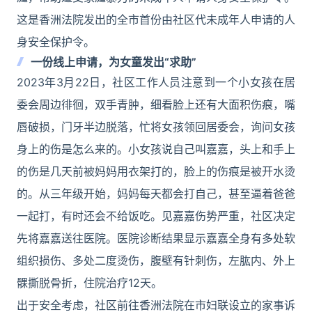
这是香洲法院发出的全市首份由社区代未成年人申请的人
身安全保护令。
一份线上申请，为女童发出“求助”
2023年3月22日，社区工作人员注意到一个小女孩在居
委会周边徘徊，双手青肿，细看脸上还有大面积伤痕，嘴
唇破损，门牙半边脱落，忙将女孩领回居委会，询问女孩
身上的伤是怎么来的。小女孩说自己叫嘉嘉，头上和手上
的伤是几天前被妈妈用衣架打的，脸上的伤痕是被开水烫
的。从三年级开始，妈妈每天都会打自己，甚至逼着爸爸
一起打，有时还会不给饭吃。见嘉嘉伤势严重，社区决定
先将嘉嘉送往医院。医院诊断结果显示嘉嘉全身有多处软
组织损伤、多处二度烫伤，腹壁有针刺伤，左肱内、外上
髁撕脱骨折，住院治疗12天。
出于安全考虑，社区前往香洲法院在市妇联设立的家事诉