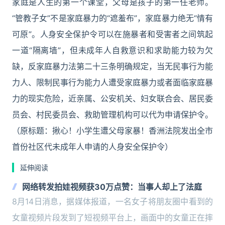
家庭是人生的第一个课堂，父母是孩子的第一任老师。
“管教子女”不是家庭暴力的“遮羞布”，家庭暴力绝无“情有
可原”。人身安全保护令可以在施暴者和受害者之间筑起
一道“隔离墙”，但未成年人自救意识和求助能力较为欠
缺，反家庭暴力法第二十三条明确规定，当无民事行为能
力人、限制民事行为能力人遭受家庭暴力或者面临家庭暴
力的现实危险，近亲属、公安机关、妇女联合会、居民委
员会、村民委员会、救助管理机构可以代为申请保护令。
（原标题：揪心！小学生遭父母家暴！香洲法院发出全市
首份社区代未成年人申请的人身安全保护令）
延伸阅读
网络转发拍娃视频获30万点赞：当事人却上了法庭
8月14日消息，据媒体报道，一名女子将朋友圈中看到的
女童视频片段发到了短视频平台上，画面中的女童正在摔