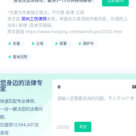
身情况咨询律师，最快3~15分钟获得解答！
立即提问
*文章为作者独立观点，不代表 新律 立场
本文由
郑州工伤律师
发表，转载此文章须经作者同意，并请附上
出处( 新律 )及本页链接。
原文链接 https://www.mcbang.com/learn/huyin/2332.html
女童
父母
家暴
保护令
香洲法院
您身边的法律专
家
快速匹配专业律师，
一对一解决您的法律问
题，
已提供12,164,427次
0
/500
发送
咨询