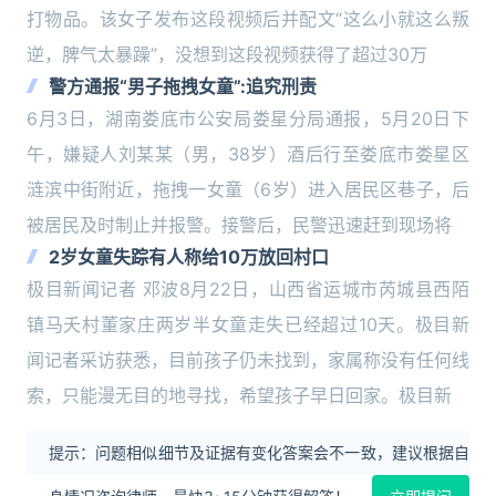
打物品。该女子发布这段视频后并配文“这么小就这么叛
逆，脾气太暴躁”，没想到这段视频获得了超过30万
警方通报“男子拖拽女童”:追究刑责
6月3日，湖南娄底市公安局娄星分局通报，5月20日下
午，嫌疑人刘某某（男，38岁）酒后行至娄底市娄星区
涟滨中街附近，拖拽一女童（6岁）进入居民区巷子，后
被居民及时制止并报警。接警后，民警迅速赶到现场将
2岁女童失踪有人称给10万放回村口
极目新闻记者 邓波8月22日，山西省运城市芮城县西陌
镇马夭村董家庄两岁半女童走失已经超过10天。极目新
闻记者采访获悉，目前孩子仍未找到，家属称没有任何线
索，只能漫无目的地寻找，希望孩子早日回家。极目新
提示：问题相似细节及证据有变化答案会不一致，建议根据自