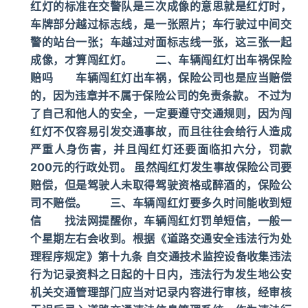
红灯的标准在交警队是三次成像的意思就是红灯时，
车牌部分越过标志线，是一张照片；车行驶过中间交
警的站台一张；车越过对面标志线一张，这三张一起
成像，才算闯红灯。 二、车辆闯红灯出车祸保险
赔吗 车辆闯红灯出车祸，保险公司也是应当赔偿
的，因为违章并不属于保险公司的免责条款。 不过为
了自己和他人的安全，一定要遵守交通规则，因为闯
红灯不仅容易引发交通事故，而且往往会给行人造成
严重人身伤害，并且闯红灯还要面临扣六分，罚款
200元的行政处罚。 虽然闯红灯发生事故保险公司要
赔偿，但是驾驶人未取得驾驶资格或醉酒的，保险公
司不赔偿。 三、车辆闯红灯要多久时间能收到短
信 找法网提醒你，车辆闯红灯罚单短信，一般一
个星期左右会收到。根据《道路交通安全违法行为处
理程序规定》第十九条 自交通技术监控设备收集违法
行为记录资料之日起的十日内，违法行为发生地公安
机关交通管理部门应当对记录内容进行审核，经审核