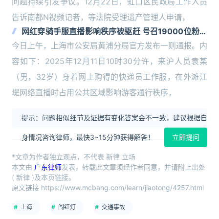
问题持续引发争议。12月22日，虹口区民政局工作人员
告诉南都N视频记者，等法院受理遗产管理人申请，
网红穿骑手服直播影响秩序被驱赶 号召19000位粉丝
“人肉”保安 官方通报
今日上午，上海市公安局黄浦分局官方发布一则通报。内
容如下：2025年12月11日10时30分许，来沪人员袁某
（男，32岁）身着网上购得的快递员工作服，在外滩江
堤网络直播时占用公共区域影响游客通行秩序，
提示：问题相似细节及证据有变化答案会不一致，建议根据自
身情况咨询律师，最快3~15分钟获得解答！
立即提问
*文章为作者独立观点，不代表 新律 立场
本文由
广东律师
发表，转载此文章须经作者同意，并请附上出处
( 新律 )及本页链接。
原文链接 https://www.mcbang.com/learn/jiaotong/4257.html
上海
闯红灯
交通事故