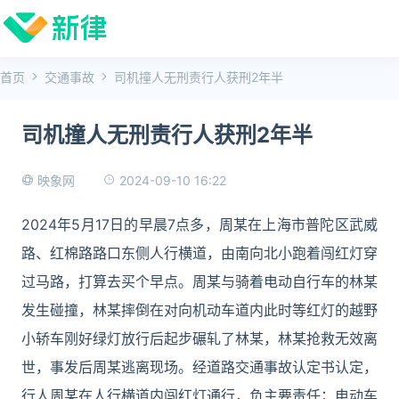
首页
交通事故
司机撞人无刑责行人获刑2年半
司机撞人无刑责行人获刑2年半
2024-09-10 16:22
映象网
2024年5月17日的早晨7点多，周某在上海市普陀区武威
路、红棉路路口东侧人行横道，由南向北小跑着闯红灯穿
过马路，打算去买个早点。周某与骑着电动自行车的林某
发生碰撞，林某摔倒在对向机动车道内此时等红灯的越野
小轿车刚好绿灯放行后起步碾轧了林某，林某抢救无效离
世，事发后周某逃离现场。经道路交通事故认定书认定，
行人周某在人行横道内闯红灯通行，负主要责任；电动车