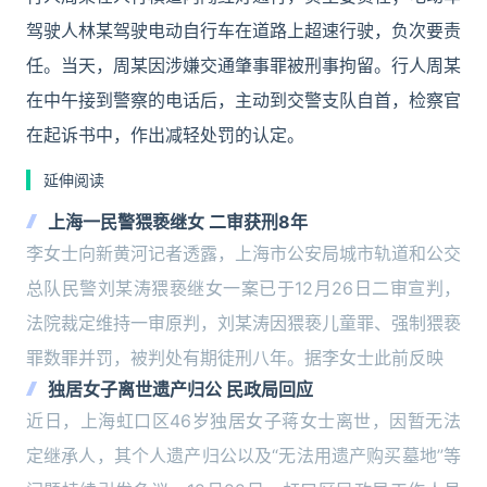
驾驶人林某驾驶电动自行车在道路上超速行驶，负次要责
任。当天，周某因涉嫌交通肇事罪被刑事拘留。行人周某
在中午接到警察的电话后，主动到交警支队自首，检察官
在起诉书中，作出减轻处罚的认定。
延伸阅读
上海一民警猥亵继女 二审获刑8年
李女士向新黄河记者透露，上海市公安局城市轨道和公交
总队民警刘某涛猥亵继女一案已于12月26日二审宣判，
法院裁定维持一审原判，刘某涛因猥亵儿童罪、强制猥亵
罪数罪并罚，被判处有期徒刑八年。据李女士此前反映
独居女子离世遗产归公 民政局回应
近日，上海虹口区46岁独居女子蒋女士离世，因暂无法
定继承人，其个人遗产归公以及“无法用遗产购买墓地”等