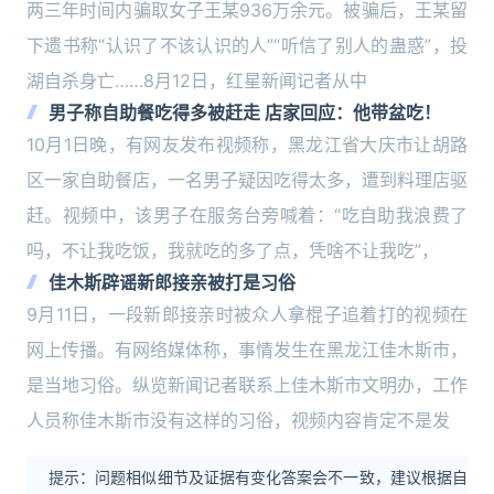
两三年时间内骗取女子王某936万余元。被骗后，王某留
下遗书称“认识了不该认识的人”“听信了别人的蛊惑”，投
湖自杀身亡……8月12日，红星新闻记者从中
男子称自助餐吃得多被赶走 店家回应：他带盆吃！
10月1日晚，有网友发布视频称，黑龙江省大庆市让胡路
区一家自助餐店，一名男子疑因吃得太多，遭到料理店驱
赶。视频中，该男子在服务台旁喊着：“吃自助我浪费了
吗，不让我吃饭，我就吃的多了点，凭啥不让我吃”，
佳木斯辟谣新郎接亲被打是习俗
9月11日，一段新郎接亲时被众人拿棍子追着打的视频在
网上传播。有网络媒体称，事情发生在黑龙江佳木斯市，
是当地习俗。纵览新闻记者联系上佳木斯市文明办，工作
人员称佳木斯市没有这样的习俗，视频内容肯定不是发
提示：问题相似细节及证据有变化答案会不一致，建议根据自