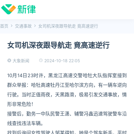
首页
交通事故
女司机深夜跟导航走 竟高速逆行
女司机深夜跟导航走 竟高速逆行
2024-10-18 22:05
大象新闻
10月14日23时许，黑龙江高速交警哈牡大队指挥室接到
群众举报：哈牡高速牡丹江至哈尔滨方向，有一辆车逆向
行驶。当时正值雨夜，天黑路滑，极易引发交通事故，情
形非常危险！
接警后，勤务一中队民警王潇、辅警冯鑫迅速驾驶警车沿
线查找违法车辆。
找到后询问女性驾驶人邹某得知，她是个驾车新手，平时