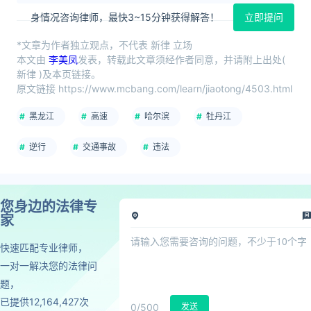
身情况咨询律师，最快3~15分钟获得解答！
立即提问
*文章为作者独立观点，不代表 新律 立场
本文由
李美凤
发表，转载此文章须经作者同意，并请附上出处(
新律 )及本页链接。
原文链接 https://www.mcbang.com/learn/jiaotong/4503.html
黑龙江
高速
哈尔滨
牡丹江
逆行
交通事故
违法
您身边的法律专
家
快速匹配专业律师，
一对一解决您的法律问
题，
已提供12,164,427次
0
/500
发送