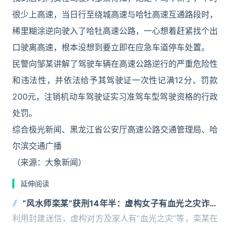
很少上高速，当日行至绕城高速与哈牡高速互通路段时，
稀里糊涂逆向驶入了哈牡高速公路，一心想着赶紧找个出
口驶离高速，根本没想到要立即在应急车道停车处置。
民警向邹某讲解了驾驶车辆在高速公路逆行的严重危险性
和违法性，并依法给予其驾驶证一次性记满12分、罚款
200元，注销机动车驾驶证实习准驾车型驾驶资格的行政
处罚。
综合极光新闻、黑龙江省公安厅高速公路交通管理局、哈
尔滨交通广播
（来源：大象新闻）
延伸阅读
“风水师栾某”获刑14年半：虚构女子有血光之灾诈骗
936万元，女子留下遗书后投湖自杀
利用封建迷信，虚构对方及家人有“血光之灾”等，栾某在