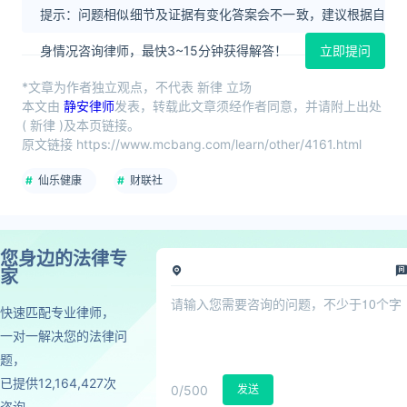
提示：问题相似细节及证据有变化答案会不一致，建议根据自
身情况咨询律师，最快3~15分钟获得解答！
立即提问
*文章为作者独立观点，不代表 新律 立场
本文由
静安律师
发表，转载此文章须经作者同意，并请附上出处
( 新律 )及本页链接。
原文链接 https://www.mcbang.com/learn/other/4161.html
仙乐健康
财联社
您身边的法律专
家
快速匹配专业律师，
一对一解决您的法律问
题，
已提供12,164,427次
0
/500
发送
咨询