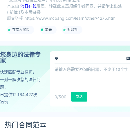
本文由
沛县在线
发表，转载此文章须经作者同意，并请附上出处
( 新律 )及本页链接。
原文链接 https://www.mcbang.com/learn/other/4275.html
在岸人民币
美元
财联社
您身边的法律专
家
快速匹配专业律师，
一对一解决您的法律问
题，
已提供12,164,427次
0
/500
发送
咨询
热门合同范本