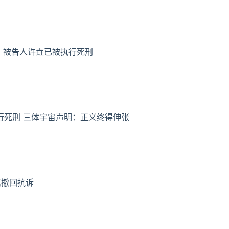
！被告人许垚已被执行死刑
行死刑 三体宇宙声明：正义终得伸张
属撤回抗诉