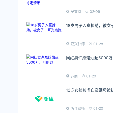
02-09
吴雪岚
18岁男子入室抢劫，被女
01-28
嘉兴律师
网红卖许愿蜡烛超5000
01-20
苏丽
12岁女孩被虐亡案继母被
01-20
浙江律师