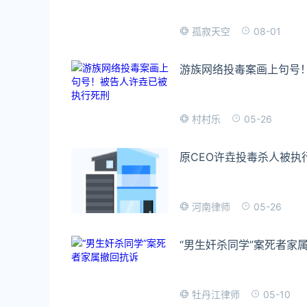
08-01
孤寂天空
游族网络投毒案画上句号
05-26
村村乐
原CEO许垚投毒杀人被执
05-26
河南律师
“男生奸杀同学”案死者家
05-10
牡丹江律师