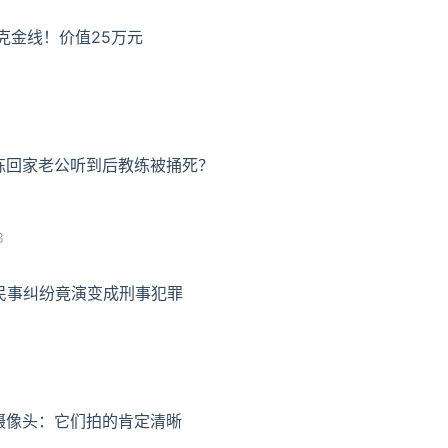
克金线！价值25万元
练回家老公听到后教练被捅死？
3
民事纠纷竟演变成刑事犯罪
摄像头：它们拍的肯定清晰