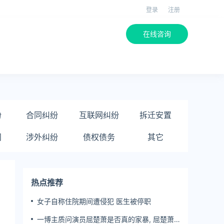
登录
注册
在线咨询
纷
合同纠纷
互联网纠纷
拆迁安置
问
涉外纠纷
债权债务
其它
热点推荐
女子自称住院期间遭侵犯 医生被停职
一博主质问演员屈楚萧是否真的家暴, 屈楚萧