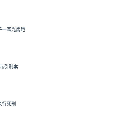
子一耳光扇跑
万元引刑案
执行死刑