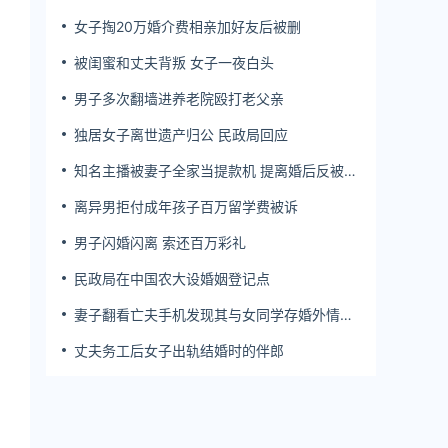
方公开判决书否认
女子掏20万婚介费相亲加好友后被删
被闺蜜和丈夫背叛 女子一夜白头
男子多次翻墙进养老院殴打老父亲
独居女子离世遗产归公 民政局回应
知名主播被妻子全家当提款机 提离婚后反被对
簿公堂
离异男拒付成年孩子百万留学费被诉
男子闪婚闪离 索还百万彩礼
民政局在中国农大设婚姻登记点
妻子翻看亡夫手机发现其与女同学存婚外情，
双方互相转账近百万
丈夫务工后女子出轨结婚时的伴郎