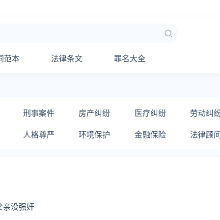
同范本
法律条文
罪名大全
刑事案件
房产纠纷
医疗纠纷
劳动纠
人格尊严
环境保护
金融保险
法律顾
父亲没强奸