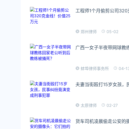
工程师1个月偷剪公司320
05-02
郑州律师
广西一女子半夜带网球教
04-1
蚌埠律师事务所
夫妻当街殴打15岁女孩，
02-27
太原律师
货车司机凌晨偷走公安的