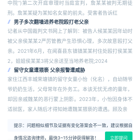
中院”)第二次开庭审理时当庭宣判，詹某某被判无期徒
刑。詹某某疑为某知名女星的前夫。受害者告诉红
男子多次翻墙进养老院殴打老父亲
记者从中国裁判文书网上了解到：被告人候某某因年幼时
被父亲侯某某2严厉管教产生恐惧心理，多次故意殴打父
亲。2021年6月，在闻喜县东镇镇某某村住处殴打侯某某
2，姐姐侯某某3将父亲送至当地养老院;2024
留守女童遭猥亵 父亲报警遭威胁
家住江西丰城荣塘镇的留守女童小怡（化名），自幼随爷
爷奶奶生活，父母常年在外务工。本该无忧无虑的童年，
却因亲戚魏某的恶行蒙上阴影。2023年，小怡因身体不
适就医，家人随后才得知她遭魏某猥亵的遭遇。顾及亲
提示：问题相似细节及证据有变化答案会不一致，建议根据自
身情况咨询律师，最快3~15分钟获得解答！
立即提问