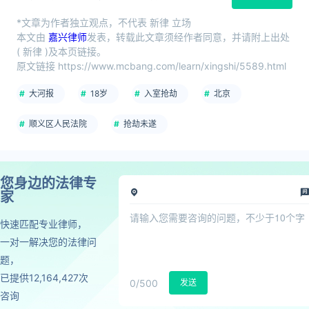
*文章为作者独立观点，不代表 新律 立场
本文由
嘉兴律师
发表，转载此文章须经作者同意，并请附上出处
( 新律 )及本页链接。
原文链接 https://www.mcbang.com/learn/xingshi/5589.html
大河报
18岁
入室抢劫
北京
顺义区人民法院
抢劫未遂
您身边的法律专
家
快速匹配专业律师，
一对一解决您的法律问
题，
已提供12,164,427次
0
/500
发送
咨询