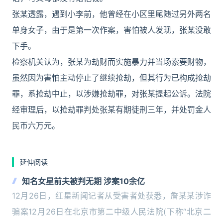
张某透露，遇到小李前，他曾经在小区里尾随过另外两名
单身女子，由于是第一次作案，害怕被人发现，张某没敢
下手。
检察机关认为，张某为劫财而实施暴力并当场索要财物，
虽然因为害怕主动停止了继续抢劫，但其行为已构成抢劫
罪，系抢劫中止，以涉嫌抢劫罪，对张某提起公诉。法院
经审理后，以抢劫罪判处张某有期徒刑三年，并处罚金人
民币六万元。
延伸阅读
知名女星前夫被判无期 涉案10余亿
12月26日，红星新闻记者从受害者处获悉，詹某某涉诈
骗案12月26日在北京市第二中级人民法院(下称“北京二