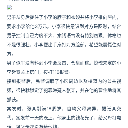
男子从身后扼住了小李的脖子和衣领并将小李推向屋内，
要求小李给他3万元。小李很快意识到对方是图财，结合
男子控制自己力度不大、索钱语气没有特别凶狠，体格也
不是很强壮，小李便出手扇打对方脸部，希望能震慑住对
方。
男子似乎没有料到小李会反击，仓皇而逃。惊魂未定的小
李赶紧关上房门，拨打110报警。
接到报警后，民警调取了小区周边以及楼道内的公共视
频，很快就锁定了犯罪嫌疑人张某，并在他的暂住地将其
抓获。
案发时，张某刚满18周岁，自幼父母离异。据张某交
代，案发前一天的晚上，他身上的钱花光了，给父母打电
话，可父母都没有给他钱。