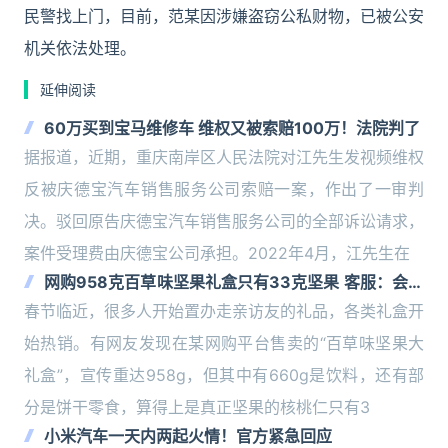
民警找上门，目前，范某因涉嫌盗窃公私财物，已被公安
机关依法处理。
延伸阅读
60万买到宝马维修车 维权又被索赔100万！法院判了
据报道，近期，重庆南岸区人民法院对江先生发视频维权
反被庆德宝汽车销售服务公司索赔一案，作出了一审判
决。驳回原告庆德宝汽车销售服务公司的全部诉讼请求，
案件受理费由庆德宝公司承担。2022年4月，江先生在
网购958克百草味坚果礼盒只有33克坚果 客服：会向
上反馈
春节临近，很多人开始置办走亲访友的礼品，各类礼盒开
始热销。有网友发现在某网购平台售卖的“百草味坚果大
礼盒”，宣传重达958g，但其中有660g是饮料，还有部
分是饼干零食，算得上是真正坚果的核桃仁只有3
小米汽车一天内两起火情！官方紧急回应