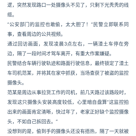
逻，突然发现路口一处摄像头不见了，只剩下光秃秃的线
缆。
“公安部门的监控也敢偷，太大胆了！”民警立即联系同
事，查看周边的公共视频。
通过回访画面，发现凌晨3点左右，一辆渣土车停在旁
边，隔了一段时间才驾车离开，有重大作案嫌疑。
民警结合车辆行驶轨迹和路面行驶信息，最终锁定了渣土
车司机范某，并将其在家中抓获，当场查获了被盗的监控
摄像头。
范某是周边从事拉货工作的司机，前几天路过该路段时，
发现这只摄像头安装高度较低，心里暗自盘算“这监控拍
出来的画面肯定清晰，快过年了，老家正好缺个监控摄像
头，不如自己拆回去。”
没想到的是，偷到手的摄像头还没有捂热，隔了一天就被