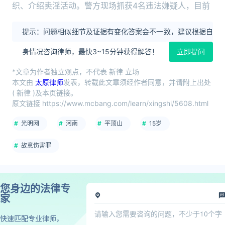
织、介绍卖淫活动。警方现场抓获4名违法嫌疑人，目前
提示：问题相似细节及证据有变化答案会不一致，建议根据自
身情况咨询律师，最快3~15分钟获得解答！
立即提问
*文章为作者独立观点，不代表 新律 立场
本文由
太原律师
发表，转载此文章须经作者同意，并请附上出处
( 新律 )及本页链接。
原文链接 https://www.mcbang.com/learn/xingshi/5608.html
光明网
河南
平顶山
15岁
故意伤害罪
您身边的法律专
家
快速匹配专业律师，