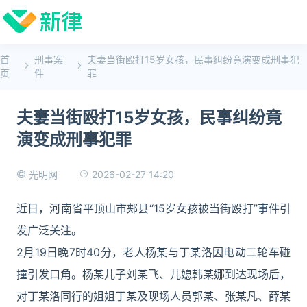
首
刑事案
夫妻当街殴打15岁女孩，民事纠纷竟演变成刑事犯
页
件
罪
夫妻当街殴打15岁女孩，民事纠纷竟
演变成刑事犯罪
2026-02-27 14:20
光明网
近日，河南省平顶山市郏县“15岁女孩被当街殴打”事件引
发广泛关注。
2月19日晚7时40分，老人杨某与丁某洛因电动二轮车碰
撞引发口角。杨某儿子刘某飞、儿媳韩某娜到达现场后，
对丁某洛同行的姐姐丁某及现场人员郭某、张某凡、薛某