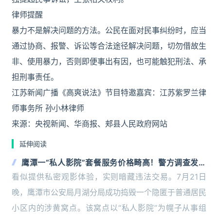
律师提醒
暴力不是解决问题的方法。公民在面对民事纠纷时，应当
通过协商、报警、诉讼等合法途径解决问题，切勿借故生
非、使用暴力，否则即便事出有因，也可能触犯刑法、承
担刑事责任。
江苏新闻广播《高爽说法》节目特邀嘉宾：江苏紫罗兰律
师事务所 孙小林律师
来源：央视新闻、华商报、郏县人民政府网站
延伸阅读
鹰潭一“私人影院”套餐服务价格畸高！警方调查发现
竟是卖淫嫖娼窝点
看似提供私密观影体验，实则暗藏违法交易。7月21日
晚，鹰潭市公安局月湖分局成功捣毁一个隐匿于普通居民
小区内的涉黄窝点。该窝点以“私人影院”为幌子从事组