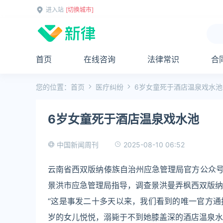
进入站
[切换城市]
首页
在线咨询
法律常识
合
您的位置：
首页
医疗纠纷
6岁女童死于酒店温泉戏水池
6岁女童死于酒店温泉戏水池
2025-08-10 06:52
中国新闻周刊
云南省西双版纳傣族自治州应急管理局官方公众
景洪市应急管理局指导，调查景洪曼弄枫西双版纳玖
“这是事发二十多天以来，我们看到的唯一官方通
岁的女儿悦悦，溺毙于不到她膝盖深的酒店温泉水