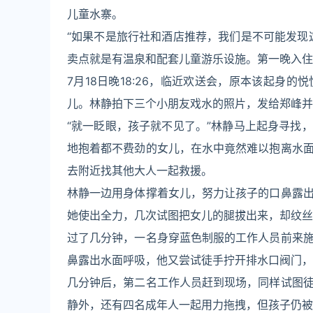
儿童水寨。
“如果不是旅行社和酒店推荐，我们是不可能发现
卖点就是有温泉和配套儿童游乐设施。第一晚入住
7月18日晚18:26，临近欢送会，原本该起身
儿。林静拍下三个小朋友戏水的照片，发给郑峰并
“就一眨眼，孩子就不见了。”林静马上起身寻找
地抱着都不费劲的女儿，在水中竟然难以抱离水
去附近找其他大人一起救援。
林静一边用身体撑着女儿，努力让孩子的口鼻露
她使出全力，几次试图把女儿的腿拔出来，却纹丝
过了几分钟，一名身穿蓝色制服的工作人员前来
鼻露出水面呼吸，他又尝试徒手拧开排水口阀门，
几分钟后，第二名工作人员赶到现场，同样试图
静外，还有四名成年人一起用力拖拽，但孩子仍被