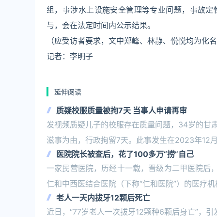
组，事涉水上设施安全管理等专业问题，事故定
与，会在法定时间内公示结果。
（应受访者要求，文中郑峰、林静、悦悦均为化名
记者：李明子
延伸阅读
质疑校服质量被拘7天 当事人申请再审
发视频质疑儿子的校服存在质量问题，34岁的甘
滋事为由，行政拘留7天。此事发生在2023年1
医院院长被查后，花了100多万“捞”自己
一家民营医院，历经十一载，晋级为二甲医院后，
仁和中西医结合医院（下称“仁和医院”）的医疗
老人一天内拔牙12颗后死亡
近日，“77岁老人一次拔牙12颗种6颗后身亡”，