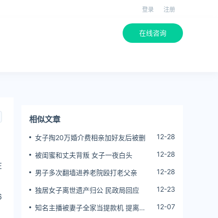
登录
注册
在线咨询
相似文章
12-28
女子掏20万婚介费相亲加好友后被删
12-28
被闺蜜和丈夫背叛 女子一夜白头
在
12-28
男子多次翻墙进养老院殴打老父亲
12-23
独居女子离世遗产归公 民政局回应
6
12-07
知名主播被妻子全家当提款机 提离婚
后反被对簿公堂