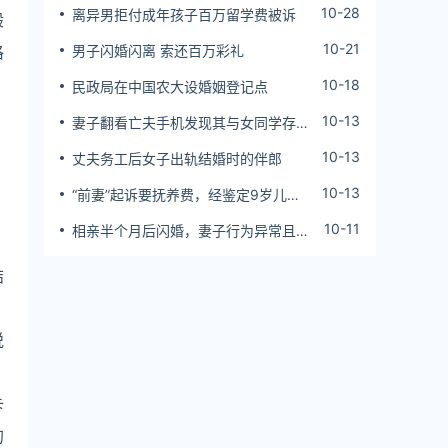
10-28
离异男拒付成年孩子百万留学费被诉
般
10-21
格
男子闪婚闪离 索还百万彩礼
10-18
民政局在中国农大设婚姻登记点
10-13
妻子翻看亡夫手机发现其与女同学存婚
外情，双方互相转账近百万
10-13
丈夫务工后女子出轨结婚时的伴郎
，
10-13
“前妻”起诉要抚养费，经鉴定9岁儿子
非他亲生！男子起诉索赔37万
10-11
相亲半个月后闪婚，妻子行为异常且持
续服药，男子起诉离婚；法院：系婚前
隐瞒重大疾病，撤销两人婚姻关系
结
悦
卡
的