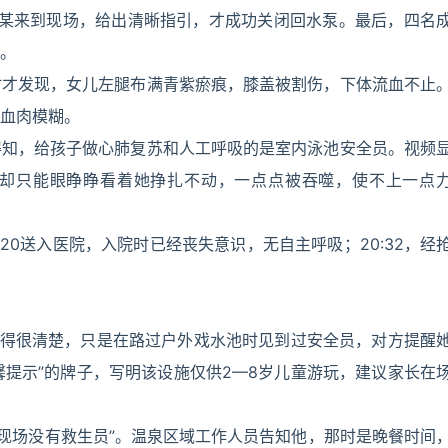
员尹某来到现场，给出清晰指引，才成功关闭回水泵。最后，四名
。
时才发现，女儿左腿布满青紫瘀痕，膝盖被割伤，下体流血不止
血肉模糊。
得知，给孩子做心肺复苏和人工呼吸的是室内泳池安全员。视频
边，却只能眼睁睁看着她挣扎不动，一点点被吞噬，使不上一点
120送入医院，入院时已经丧失意识，无自主呼吸；20:32，经
记得很清楚，只是在路过户外戏水池时见到过安全员，对方提醒
馨提示”的牌子，写明该设施仅供2—8岁儿童游玩，建议家长在
何现场没有救生员”。温泉区域工作人员告知他，那时是晚餐时间