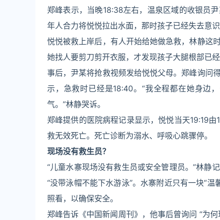
郑峰表示，当晚18:38左右，温泉区域的收银
年人合力将悦悦拉出水面，那时孩子已经失去意识
悦悦被救上岸后，有人开始给她做急救，林静这
她找人要剪刀剪开衣服，才发现孩子大腿根部已经
事后，尹某将抢救视频发给悦悦父母。郑峰询问
示，急救时已经是18:40。“我全程都在她身
气。”林静哭诉。
郑峰提供的医院病程记录显示，悦悦当天19:19由
救无效死亡。死亡诊断为溺水、呼吸心跳骤停。
现场没有救生员？
“儿童水寨现场没有救生员或安全管理员。”林静
“没带泳帽不能下水游泳”。水寨附近只有一块“温
照看，以确保安全。
郑峰告诉《中国新闻周刊》，他事后曾询问 “为