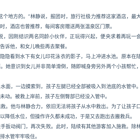
这个地方的。”林静说，报团时，旅行社极力推荐这家酒店，最
时，酒店也曾推荐，每间客房赠送两张温泉区门票。
的悦悦，因刚结识两名同龄小伙伴，正玩得兴起，便央求着再玩一
告诉他，和女儿晚些再去聚餐。
，隐隐看到水下有女儿印花泳衣的影子，马上冲进水池。原本在
面。她意识到女儿并非简单滑倒，随即喊身旁另外两个小孩帮忙
出水面，一边摸索到，孩子左腿已经全部被吸入到池底的水管中
未动。被救上岸前，孩子左侧臀部已经没入管中。
施救。他与林静合力，依旧无法将孩子从水中救出。为了让孩子
以降低水位，但操作许久都未成功，于是又去跑出去搬救兵。
徒手扳动阀门，再次失败。此时，陆续有其他游客加入施救。除
排水管牢牢吸住。