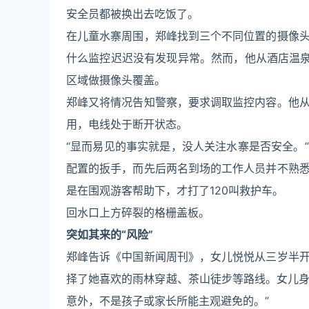
安全员都被换出去吃饭了。
在儿童水寨周围，郑峰找到三个不同位置的摄像
什么监控迟迟没有发现异常。然而，他从酒店温泉
区域做摄像头覆盖。
郑峰又将情况告知警察，要求调取监控内容。他
用，电线处于断开状态。
“显而易见的事实就是，没人关注水寨是否安全。
配置的扳手，而先后两名到场的工作人员并不熟
是在围观游客帮助下，才打了120叫救护车。
回水口上方碎裂的格栅盖板。
突如其来的“风险”
郑峰告诉《中国新闻周刊》，女儿悦悦从三岁半
择了她喜欢的雨林穿越、茶山徒步等路线。女儿身
意外，不是孩子或家长所能主观避免的。”