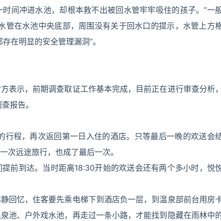
一时间冲进水池，却根本救不出被回水管牢牢吸住的孩子。“一
回水管在水池中央底部，周围没有关于回水口的提示，水管上方
都存在明显的安全管理漏洞”。
对方表示，前期调查取证工作基本完成，目前正在进行审查分析
调查报告。
天的行程，再次返回第一日入住的酒店。只等最后一晚的欢送会
一次远途旅行，也成了最后一次。
提前到达。当时距离18:30开始的欢送会还有两个多小时，悦
林静回忆，住客要先乘电梯下到酒店负一层，到温泉部前台用房
温泉池、户外戏水池，再走过一条小路，才能找到隐藏在雨林中