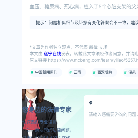
血压、糖尿病、冠心病，植入了5个心脏支架的父
提示：问题相似细节及证据有变化答案会不一致，建议
*文章为作者独立观点，不代表 新律 立场
本文由
遂宁在线
发表，转载此文章须经作者同意，并请附上
原文链接 https://www.mcbang.com/learn/yiliao/5257.h
中国新闻周刊
云南
西双版纳
温泉
您身边的法律专家
快速匹配专业律师，
一对一解决您的法律问题，
已提供12,164,427次咨询