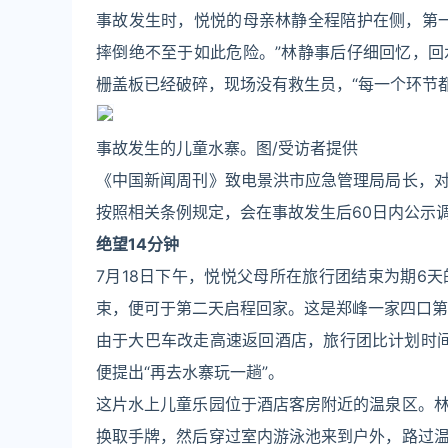
事故发生时，悦悦的母亲林静全程陪护在侧，第
摔倒绝不至于如此危险。”林静事后仔细回忆，
栅盖板已经破碎，现场没有救生员，“每一个环节
事故发生的儿童水寨。图/受访者提供
《中国新闻周刊》致电景洪市应急管理局局长，
按照相关条例规定，会在事故发生后60日内公示
绝望14分钟
7月18日下午，悦悦父母所在旅行团结束为期6
束，便可于第二天启程回家。这是郑峰一家四口第
由于大巴车改走高速返回酒店，旅行团比计划时间
便提出“再去水寨玩一趟”。
这片水上儿童乐园位于酒店客房附近的温泉区。
换取手牌，然后穿过室内游泳池来到户外，路过