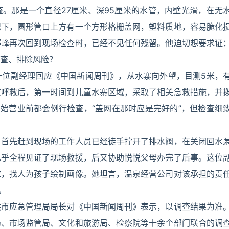
。那是一个直径27厘米、深95厘米的水管，内壁光滑，在无
况下，圆形管口上方有一个方形格栅盖网，塑料质地，容易脆化
郑峰再次回到现场检查时，已经不见任何残留。他迫切想要求证
查、排除风险？
一位副经理回应《中国新闻周刊》，从水寨向外望，目测5米，
友呼救后，第一时间到儿童水寨区域，采取了相关急救措施，并
开始营业前都会例行检查，“盖网在那时应是完好的”，但检查细
，首先赶到现场的工作人员已经徒手拧开了排水阀，在关闭回水
几乎全程见证了现场救援，后又协助悦悦父母办完了后事。这位
求，找人为孩子绘制画像。她坦言，温泉经营公司对该承担的责
。
洪市应急管理局局长对《中国新闻周刊》表示，以调查结果为准
局、市场监管局、文化和旅游局、检察院等十余个部门联合的调