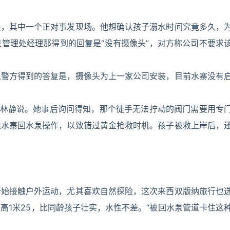
头，其中一个正对事发现场。他想确认孩子溺水时间究竟多久，
管理处经理那得到的回复是“没有摄像头”，对方称公司不要求
从警方得到的答复是，摄像头为上一家公司安装，目前水寨没有
”林静说。她事后询问得知，那个徒手无法拧动的阀门需要用专
悉水寨回水泵操作，以致错过黄金抢救时机。孩子被救上岸后，
开始接触户外运动，尤其喜欢自然探险，这次来西双版纳旅行也
高1米25，比同龄孩子壮实，水性不差。“被回水泵管道卡住这