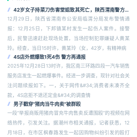
42岁女子持菜刀伤害堂姐致其死亡，陕西渭南警方通
报：嫌犯有精神病诊疗史，已刑拘
12月29日，陕西省渭南市公安局临渭分局发布警情通
报：12月25日，下邦镇某村发生一起伤人案件。接警
后，民警迅速赶赴现场处置，当场控制犯罪嫌疑人黄某
玲。经查，当日15时许，黄某玲（女，42岁，有精神病
4S店外燃爆致1死4伤 警方再通报
2025年12月28日13时许，我区南三环路四段一汽车销售
服务店发生一起燃爆事件。经进一步调查，现针对社会关
注问题续报如下。一，关于网传&#34;消费者未凑齐全
款，4S店拒不退还定金&#34;的调查情
男子戳穿"猪肉当牛肉卖"被群殴
一段“举报商贩用猪肉冒充牛肉售卖反遭围殴”的视频在网
络热传，引发关注。据潮州市相关通报，记者获悉，12
月18日，在市区枫春路发生一起因购物纠纷引发的殴打