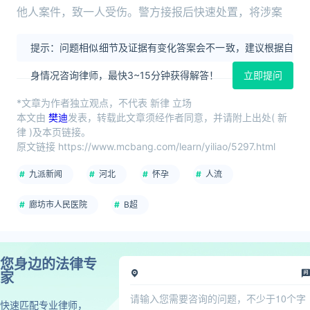
他人案件，致一人受伤。警方接报后快速处置，将涉案
提示：问题相似细节及证据有变化答案会不一致，建议根据自
身情况咨询律师，最快3~15分钟获得解答！
立即提问
*文章为作者独立观点，不代表 新律 立场
本文由
樊迪
发表，转载此文章须经作者同意，并请附上出处( 新
律 )及本页链接。
原文链接 https://www.mcbang.com/learn/yiliao/5297.html
九派新闻
河北
怀孕
人流
廊坊市人民医院
B超
您身边的法律专
家
快速匹配专业律师，