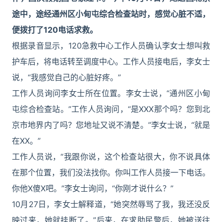
途中，途经通州区小甸屯综合检查站时，感觉心脏不适，
便拨打了120电话求救。
根据录音显示，120急救中心工作人员确认李女士想叫救
护车后，将电话转至调度中心。工作人员接电后，李女士
说，“我感觉自己的心脏好疼。”
工作人员询问李女士所在位置。李女士说，“通州区小甸
屯综合检查站。”工作人员询问，“是XXX那个吗？您到北
京市地界内了吗？您地址又说不清楚。”李女士说，“就是
在XX。”
工作人员说，“我跟你说，这个检查站很大，你不说具体
在那个位置，我们没法找你。你叫工作人员接一下电话。
你他X傻X吧。”李女士询问，“你刚才说什么？”
10月27日，李女士解释道，“她突然辱骂了我，我还没反
映过来，她就挂断了。”后来，在求助民警后，她被送往