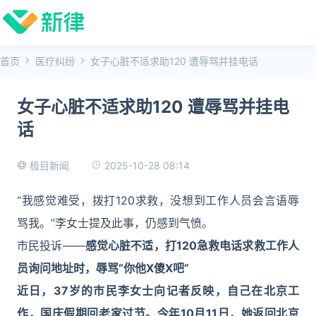
首页
医疗纠纷
女子心脏不适求助120 遭辱骂并挂电话
女子心脏不适求助120 遭辱骂并挂电
话
2025-10-28 08:14
极目新闻
“我感觉难受，拨打120求救，没想到工作人员会言语辱
骂我。”李女士提及此事，仍感到气愤。
市民投诉——
感觉心脏不适，打120急救电话求救工作人
员询问地址时，辱骂“你他X傻X吧”
近日，37岁的市民李女士向记者反映，自己在北京工
作，国庆假期回老家过节。今年10月11日，她返回北京