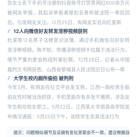
张女士名下手机号注册的抖音账号打赏男网红600余万元
被网友举报，其起诉举报者侵犯名誉权被法院一审驳回
后，引发网友关注。12月25日，有网友实名向红星新
12人向微信好友转发淫秽视频获刑
杜某等12名男子法律意识淡薄，通过手机微信向好友转
发淫秽视频。殊不知，传播淫秽视频不仅属于违法行为，
情节严重的更会构成刑事犯罪。12月26日，记者从中国
裁判文书网获悉，山西省黎城县人民法院近日公布一审
大学生校内厕所偷拍 被判刑
今年5月，有网友在社交平台发文称，江西一高校男生偷
拍女性时被当场抓获，手机里面存有多张不雅照，涉及女
学生和在校女职工。5月22日，江西某大学南昌商学院发
布情况通报：5月20日下午，该院学生余某违法行为
提示：问题相似细节及证据有变化答案会不一致，建议根据自