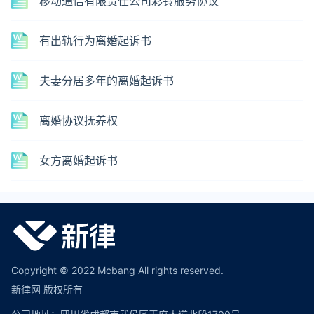
移动通信有限责任公司彩铃服务协议
有出轨行为离婚起诉书
夫妻分居多年的离婚起诉书
离婚协议抚养权
女方离婚起诉书
Copyright © 2022 Mcbang All rights reserved.
新律网 版权所有