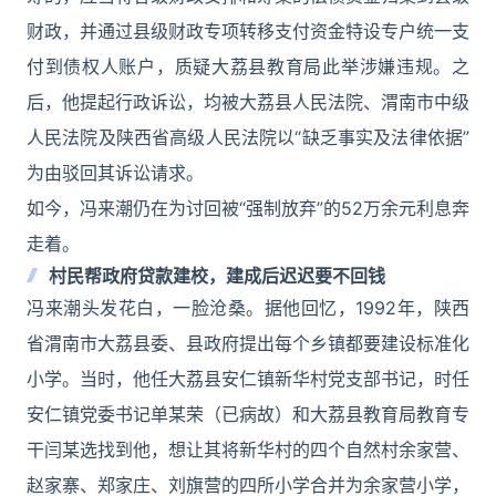
财政，并通过县级财政专项转移支付资金特设专户统一支
付到债权人账户，质疑大荔县教育局此举涉嫌违规。之
后，他提起行政诉讼，均被大荔县人民法院、渭南市中级
人民法院及陕西省高级人民法院以“缺乏事实及法律依据”
为由驳回其诉讼请求。
如今，冯来潮仍在为讨回被“强制放弃”的52万余元利息奔
走着。
村民帮政府贷款建校，建成后迟迟要不回钱
冯来潮头发花白，一脸沧桑。据他回忆，1992年，陕西
省渭南市大荔县委、县政府提出每个乡镇都要建设标准化
小学。当时，他任大荔县安仁镇新华村党支部书记，时任
安仁镇党委书记单某荣（已病故）和大荔县教育局教育专
干闫某选找到他，想让其将新华村的四个自然村余家营、
赵家寨、郑家庄、刘旗营的四所小学合并为余家营小学，