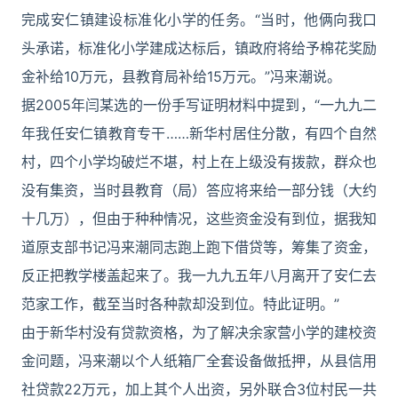
完成安仁镇建设标准化小学的任务。“当时，他俩向我口
头承诺，标准化小学建成达标后，镇政府将给予棉花奖励
金补给10万元，县教育局补给15万元。”冯来潮说。
据2005年闫某选的一份手写证明材料中提到，“一九九二
年我任安仁镇教育专干……新华村居住分散，有四个自然
村，四个小学均破烂不堪，村上在上级没有拨款，群众也
没有集资，当时县教育（局）答应将来给一部分钱（大约
十几万），但由于种种情况，这些资金没有到位，据我知
道原支部书记冯来潮同志跑上跑下借贷等，筹集了资金，
反正把教学楼盖起来了。我一九九五年八月离开了安仁去
范家工作，截至当时各种款却没到位。特此证明。”
由于新华村没有贷款资格，为了解决余家营小学的建校资
金问题，冯来潮以个人纸箱厂全套设备做抵押，从县信用
社贷款22万元，加上其个人出资，另外联合3位村民一共