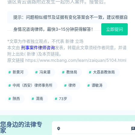
谱区青云谱路附近发生一起伤人案件。接警后，
提示：问题相似细节及证据有变化答案会不一致，建议根据自
身情况咨询律师，最快3~15分钟获得解答！
立即提问
*文章为作者独立观点，不代表 新律 立场
本文由
刑事案件律师咨询
发表，转载此文章须经作者同意，并请
附上出处( 新律 )及本页链接。
原文链接 https://www.mcbang.com/learn/zaiquan/5104.html
新黄河
冯来潮
教体局
大荔县教体局
中闻（西安）律师事务所
律师
谭敏涛
陕西
渭南
73岁
您身边的法律专
家