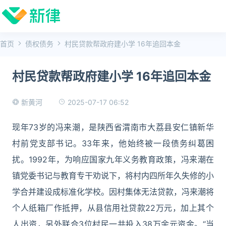
首页
债权债务
村民贷款帮政府建小学 16年追回本金
村民贷款帮政府建小学 16年追回本金
2025-07-17 06:52
新黄河
现年73岁的冯来潮，是陕西省渭南市大荔县安仁镇新华
村前党支部书记。33年来，他始终被一段债务纠葛困
扰。1992年，为响应国家九年义务教育政策，冯来潮在
镇党委书记与教育专干劝说下，将村内四所年久失修的小
学合并建设成标准化学校。因村集体无法贷款，冯来潮将
个人纸箱厂作抵押，从县信用社贷款22万元，加上其个
人出资，另外联合3位村民一共投入38万余元资金。“当