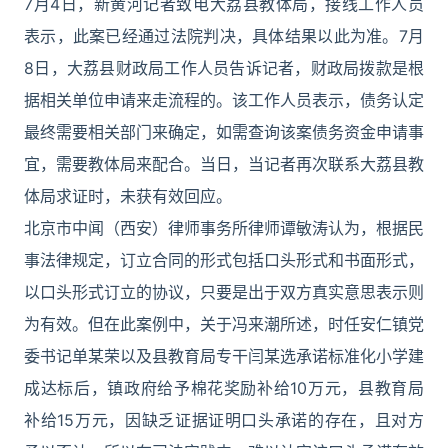
7月4日，新黄河记者致电大荔县教体局，接线工作人员
表示，此案已经通过法院判决，具体结果以此为准。7月
8日，大荔县财政局工作人员告诉记者，财政局拨款是根
据相关单位申请来走流程的。该工作人员表示，债务认定
最终需要相关部门来确定，如需查询该案债务资金申请事
宜，需要教体局来配合。当日，当记者再次联系大荔县教
体局求证时，未获有效回应。
北京市中闻（西安）律师事务所律师谭敏涛认为，根据民
事法律规定，订立合同的形式包括口头形式和书面形式，
以口头形式订立的协议，只要是出于双方真实意思表示则
为有效。但在此案例中，关于冯来潮所述，时任安仁镇党
委书记单某荣以及县教育局专干闫某选承诺标准化小学建
成达标后，镇政府给予棉花奖励补给10万元，县教育局
补给15万元，因缺乏证据证明口头承诺的存在，且对方