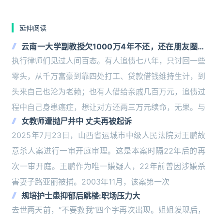
延伸阅读
云南一大学副教授欠1000万4年不还，还在朋友圈晒
旅游，债主患癌求“救命钱”
执行律师们见过人间百态。有人追债七八年，只讨回一些
零头，从千万富豪到靠四处打工、贷款借钱维持生计，到
头来自己也沦为老赖；也有人借给亲戚几百万元，追债过
程中自己身患癌症，想让对方还两三万元续命，无果。与
女教师遭抛尸井中 丈夫再被起诉
2025年7月23日，山西省运城市中级人民法院对王鹏故
意杀人案进行一审开庭审理。这是本案时隔22年后的再
次一审开庭。王鹏作为唯一嫌疑人，22年前曾因涉嫌杀
害妻子路亚丽被捕。2003年11月，该案第一次
规培护士患抑郁后跳楼:职场压力大
去世两天前，“不要救我”四个字再次出现。姐姐发现后，