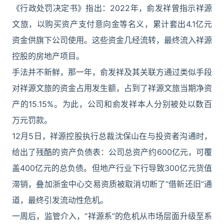
《行政处罚决定书》指出：2022年，俞发祥曾指示祥源
文旅，以购买资产支付意向金等名义，累计套出4.1亿元
资金供旗下公司使用。这些资金几经流转，最终流入祥源
控股的房地产项目。
手法并不新鲜，那一年，俞发祥及其关联方通过类似手段
对祥源文旅的资金占用发生额，占到了祥源文旅当期净资
产的15.15%。为此，公司和俞发祥本人分别被处以数百
万元罚款。
12月5日，祥源控股执行总裁沈保山在与投资者沟通时，
给出了残酷的资产负债表：公司总资产约600亿元，可覆
盖400亿元的总负债。但地产行业下行导致300亿元货值
滞销，叠加浙金中心交易资质被取消切断了“借新还旧”通
道，最终引发流动性危机。
一周后，监管介入，“祥源系”的危机从市场层面升级至系