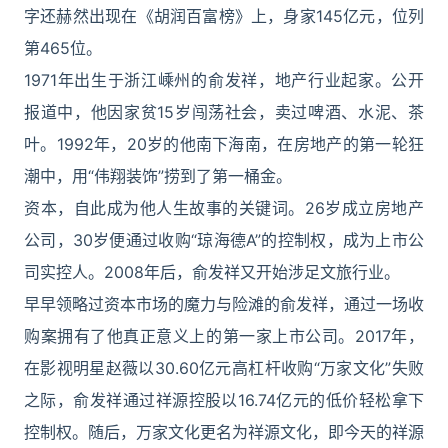
字还赫然出现在《胡润百富榜》上，身家145亿元，位列
第465位。
1971年出生于浙江嵊州的俞发祥，地产行业起家。公开
报道中，他因家贫15岁闯荡社会，卖过啤酒、水泥、茶
叶。1992年，20岁的他南下海南，在房地产的第一轮狂
潮中，用“伟翔装饰”捞到了第一桶金。
资本，自此成为他人生故事的关键词。26岁成立房地产
公司，30岁便通过收购“琼海德A”的控制权，成为上市公
司实控人。2008年后，俞发祥又开始涉足文旅行业。
早早领略过资本市场的魔力与险滩的俞发祥，通过一场收
购案拥有了他真正意义上的第一家上市公司。2017年，
在影视明星赵薇以30.60亿元高杠杆收购“万家文化”失败
之际，俞发祥通过祥源控股以16.74亿元的低价轻松拿下
控制权。随后，万家文化更名为祥源文化，即今天的祥源