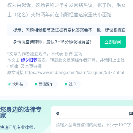
权为由起诉，这场名称之争引发网络热议。据了解，毛女
士（化名）夫妇两年前在南阳经营这家重庆小面馆
提示：问题相似细节及证据有变化答案会不一致，建议根据自
身情况咨询律师，最快3~15分钟获得解答！
立即提问
*文章为作者独立观点，不代表 新律 立场
本文由
黎夕旧梦
发表，转载此文章须经作者同意，并请附上出处
( 新律 )及本页链接。
原文链接 https://www.mcbang.com/learn/zaiquan/5677.html
快科技
新能源车
过户
您身边的法律专
家
快速匹配专业律师，