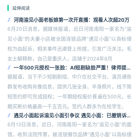
延伸阅读
河南渝见小面老板娘第一次开直播：观看人次超20万
6月20日消息，据媒体报道，近日河南南阳一家名为“渝
见小面”的夫妻小店被全国连锁品牌“遇见小面”以商标侵
权为由起诉，相关事件迅速登上热搜，引发广泛关注。毛
女士解释称，自己是重庆人，店铺于2024年8月
一年500元授权一张脸：AI短剧缺脸严重！律师提醒
警惕永久授权陷阱
据报道，当下不少短剧剧组、中介在社交平台、演员通告
群发布收购肖像信息，提供几张全身、半身照片，线下简
短签约即可完成授权；一年期授权报价普遍在500元，长
期买断价格最高一千五百元。签约人群多为在校学生、
遇见小面起诉渝见小面引争议 遇见小面：已撤销诉讼
反思维权行动
6月13日消息，近日，河南南阳一家名为“渝见小面”的面
馆，收到法院传票，被连锁餐饮品牌“遇见小面”以商标侵