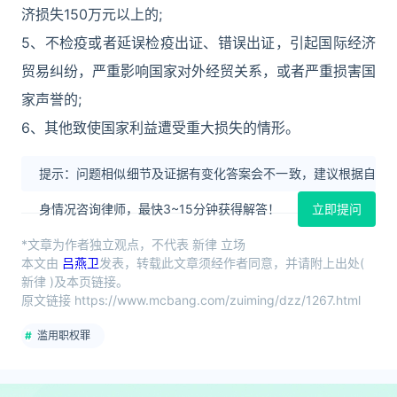
济损失150万元以上的;
5、不检疫或者延误检疫出证、错误出证，引起国际经济
贸易纠纷，严重影响国家对外经贸关系，或者严重损害国
家声誉的;
6、其他致使国家利益遭受重大损失的情形。
提示：问题相似细节及证据有变化答案会不一致，建议根据自
身情况咨询律师，最快3~15分钟获得解答！
立即提问
*文章为作者独立观点，不代表 新律 立场
本文由
吕燕卫
发表，转载此文章须经作者同意，并请附上出处(
新律 )及本页链接。
原文链接 https://www.mcbang.com/zuiming/dzz/1267.html
滥用职权罪