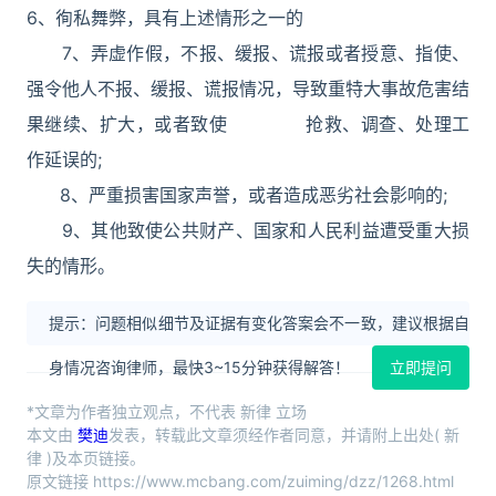
6、徇私舞弊，具有上述情形之一的
7、弄虚作假，不报、缓报、谎报或者授意、指使、
强令他人不报、缓报、谎报情况，导致重特大事故危害结
果继续、扩大，或者致使 抢救、调查、处理工
作延误的;
8、严重损害国家声誉，或者造成恶劣社会影响的;
9、其他致使公共财产、国家和人民利益遭受重大损
失的情形。
提示：问题相似细节及证据有变化答案会不一致，建议根据自
身情况咨询律师，最快3~15分钟获得解答！
立即提问
*文章为作者独立观点，不代表 新律 立场
本文由
樊迪
发表，转载此文章须经作者同意，并请附上出处( 新
律 )及本页链接。
原文链接 https://www.mcbang.com/zuiming/dzz/1268.html