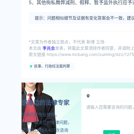
5、其他徇私舞弊减刑、假释、暂予监外执行应予
提示：问题相似细节及证据有变化答案会不一致，建议
*文章为作者独立观点，不代表 新律 立场
本文由
李兆会
发表，转载此文章须经作者同意，并请附上出
原文链接 https://www.mcbang.com/zuiming/dzz/1275
民事、行政枉法裁判罪
您身边的法律专家
快速匹配专业律师，
一对一解决您的法律问题，
已提供12,164,427次咨询