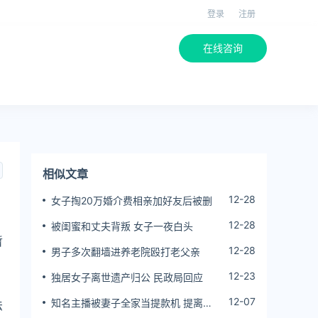
登录
注册
在线咨询
相似文章
12-28
女子掏20万婚介费相亲加好友后被删
12-28
被闺蜜和丈夫背叛 女子一夜白头
暂
12-28
男子多次翻墙进养老院殴打老父亲
12-23
独居女子离世遗产归公 民政局回应
12-07
知名主播被妻子全家当提款机 提离婚
法
后反被对簿公堂