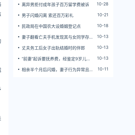
违
10-28
离异男拒付成年孩子百万留学费被诉
监
10-21
男子闪婚闪离 索还百万彩礼
10-18
民政局在中国农大设婚姻登记点
10-13
妻子翻看亡夫手机发现其与女同学存婚
的
外情，双方互相转账近百万
10-13
丈夫务工后女子出轨结婚时的伴郎
10-13
“前妻”起诉要抚养费，经鉴定9岁儿子
非他亲生！男子起诉索赔37万
10-11
减
相亲半个月后闪婚，妻子行为异常且持
续服药，男子起诉离婚；法院：系婚前
隐瞒重大疾病，撤销两人婚姻关系
予
关