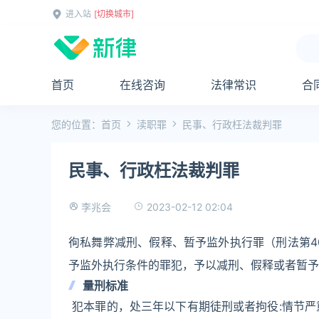
进入站
[切换城市]
首页
在线咨询
法律常识
合
您的位置：
首页
渎职罪
民事、行政枉法裁判罪
民事、行政枉法裁判罪
2023-02-12 02:04
李兆会
徇私舞弊减刑、假释、暂予监外执行罪（刑法第4
予监外执行条件的罪犯，予以减刑、假释或者暂予
量刑标准
犯本罪的，处三年以下有期徒刑或者拘役:情节严