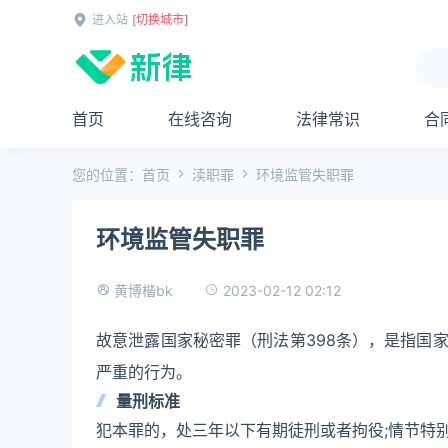
进入站
[切换城市]
首页
在线咨询
法律常识
合
您的位置：
首页
渎职罪
环境监管失职罪
环境监管失职罪
2023-02-12 02:12
黄博楷bk
故意泄露国家秘密罪（刑法第398条），是指国
严重的行为。
量刑标准
犯本罪的，处三年以下有期徒刑或者拘役;情节特