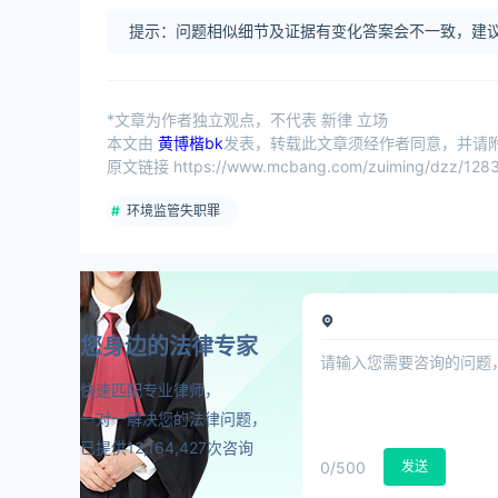
提示：问题相似细节及证据有变化答案会不一致，建议
*文章为作者独立观点，不代表 新律 立场
本文由
黄博楷bk
发表，转载此文章须经作者同意，并请附上
原文链接 https://www.mcbang.com/zuiming/dzz/1283
环境监管失职罪
您身边的法律专家
快速匹配专业律师，
一对一解决您的法律问题，
已提供12,164,427次咨询
0
/500
发送