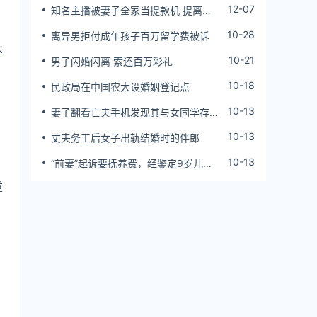
12-07
知名主播被妻子全家当提款机 提离婚
后反被对簿公堂
10-28
离异男拒付成年孩子百万留学费被诉
不
10-21
男子闪婚闪离 索还百万彩礼
10-18
民政局在中国农大设婚姻登记点
10-13
妻子翻看亡夫手机发现其与女同学存婚
外情，双方互相转账近百万
10-13
丈夫务工后女子出轨结婚时的伴郎
10-13
“前妻”起诉要抚养费，经鉴定9岁儿子
非他亲生！男子起诉索赔37万
重