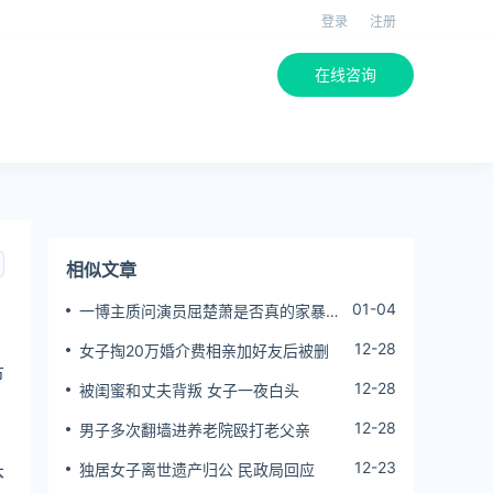
登录
注册
在线咨询
相似文章
01-04
一博主质问演员屈楚萧是否真的家暴,
屈楚萧方公开判决书否认
12-28
女子掏20万婚介费相亲加好友后被删
节
12-28
被闺蜜和丈夫背叛 女子一夜白头
12-28
男子多次翻墙进养老院殴打老父亲
12-23
独居女子离世遗产归公 民政局回应
本