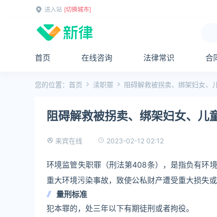
进入站
[切换城市]
首页
在线咨询
法律常识
合
您的位置：
首页
渎职罪
阻碍解救被拐卖、绑架妇女、
阻碍解救被拐卖、绑架妇女、儿
2023-02-12 02:12
来宾在线
环境监管失职罪（刑法第408条），是指负有环
重大环境污染事故，致使公私财产遭受重大损失或
量刑标准
犯本罪的，处三年以下有期徒刑或者拘役。