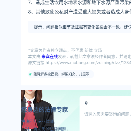
7、造成生活饮用水地表水源和地下水源严重污染的
8、其他致使公私财产遭受重大损失或者造成人身
提示：问题相似细节及证据有变化答案会不一致，建议
*文章为作者独立观点，不代表 新律 立场
本文由
来宾在线
发表，转载此文章须经作者同意，并请附上
原文链接 https://www.mcbang.com/zuiming/dzz/1284
阻碍解救被拐卖、绑架妇女、儿童罪
您身边的法律专家
快速匹配专业律师，
一对一解决您的法律问题，