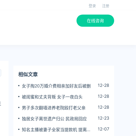
登录
注册
在线咨询
相似文章
12-28
女子掏20万婚介费相亲加好友后被删
12-28
被闺蜜和丈夫背叛 女子一夜白头
生
12-28
男子多次翻墙进养老院殴打老父亲
12-23
独居女子离世遗产归公 民政局回应
12-07
知名主播被妻子全家当提款机 提离婚
后反被对簿公堂