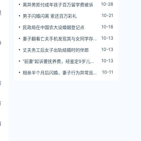
10-28
离异男拒付成年孩子百万留学费被诉
境
10-21
男子闪婚闪离 索还百万彩礼
10-18
民政局在中国农大设婚姻登记点
10-13
妻子翻看亡夫手机发现其与女同学存婚
0
外情，双方互相转账近百万
10-13
丈夫务工后女子出轨结婚时的伴郎
10-13
“前妻”起诉要抚养费，经鉴定9岁儿子
非他亲生！男子起诉索赔37万
10-11
相亲半个月后闪婚，妻子行为异常且持
续服药，男子起诉离婚；法院：系婚前
济
隐瞒重大疾病，撤销两人婚姻关系
万
亩