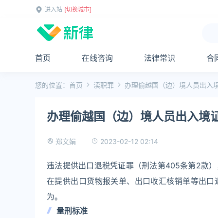
进入站
[切换城市]
首页
在线咨询
法律常识
合
您的位置：
首页
渎职罪
办理偷越国（边）境人员出入
办理偷越国（边）境人员出入境
2023-02-12 02:14
郑文娟
违法提供出口退税凭证罪（刑法第405条第2款
在提供出口货物报关单、出口收汇核销单等出口
为。
量刑标准