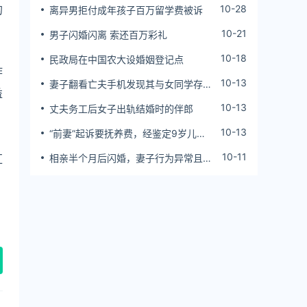
的
10-28
离异男拒付成年孩子百万留学费被诉
10-21
男子闪婚闪离 索还百万彩礼
10-18
民政局在中国农大设婚姻登记点
作
10-13
妻子翻看亡夫手机发现其与女同学存婚
益
外情，双方互相转账近百万
10-13
丈夫务工后女子出轨结婚时的伴郎
10-13
“前妻”起诉要抚养费，经鉴定9岁儿子
非他亲生！男子起诉索赔37万
10-11
汇
相亲半个月后闪婚，妻子行为异常且持
续服药，男子起诉离婚；法院：系婚前
隐瞒重大疾病，撤销两人婚姻关系