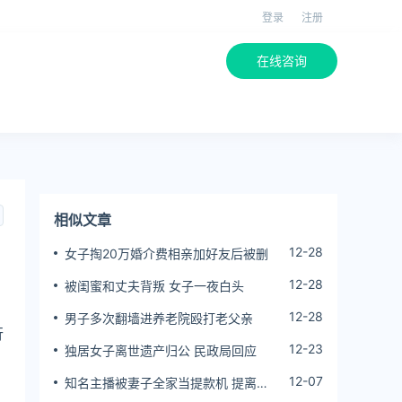
登录
注册
在线咨询
相似文章
12-28
女子掏20万婚介费相亲加好友后被删
12-28
被闺蜜和丈夫背叛 女子一夜白头
，
12-28
男子多次翻墙进养老院殴打老父亲
行
12-23
独居女子离世遗产归公 民政局回应
12-07
知名主播被妻子全家当提款机 提离婚
后反被对簿公堂