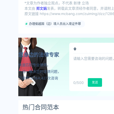
*文章为作者独立观点，不代表 新律 立场
本文由
郑文娟
发表，转载此文章须经作者同意，并请附上出
原文链接 https://www.mcbang.com/zuiming/dzz/1286
办理偷越国（边）境人员出入境证件罪
您身边的法律专家
快速匹配专业律师，
一对一解决您的法律问题，
已提供12,164,427次咨询
0
/500
发送
热门合同范本