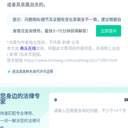
或者其亲属自杀的。
提示：问题相似细节及证据有变化答案会不一致，建议根据自
身情况咨询律师，最快3~15分钟获得解答！
立即提问
*文章为作者独立观点，不代表 新律 立场
本文由
商丘在线
发表，转载此文章须经作者同意，并请附上出处
( 新律 )及本页链接。
原文链接 https://www.mcbang.com/zuiming/dzz/1290.html
违法发放林木采代许可证罪
您身边的法律专
家
快速匹配专业律师，
一对一解决您的法律问
题，