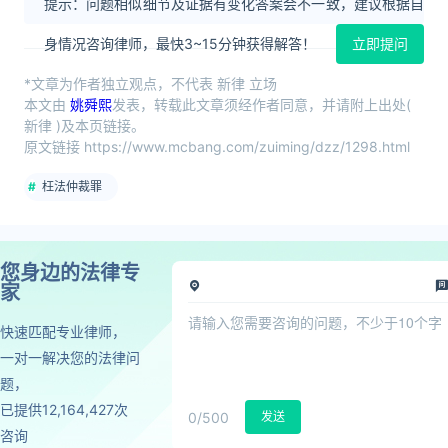
提示：问题相似细节及证据有变化答案会不一致，建议根据自
身情况咨询律师，最快3~15分钟获得解答！
立即提问
*文章为作者独立观点，不代表 新律 立场
本文由
姚舜熙
发表，转载此文章须经作者同意，并请附上出处(
新律 )及本页链接。
原文链接 https://www.mcbang.com/zuiming/dzz/1298.html
枉法仲裁罪
您身边的法律专
家
快速匹配专业律师，
一对一解决您的法律问
题，
已提供12,164,427次
0
/500
发送
咨询