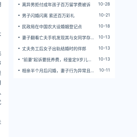
期
10-28
离异男拒付成年孩子百万留学费被诉
10-21
男子闪婚闪离 索还百万彩礼
10-18
民政局在中国农大设婚姻登记点
大
10-13
妻子翻看亡夫手机发现其与女同学存婚
外情，双方互相转账近百万
10-13
丈夫务工后女子出轨结婚时的伴郎
飞
10-13
“前妻”起诉要抚养费，经鉴定9岁儿子
声
非他亲生！男子起诉索赔37万
10-11
相亲半个月后闪婚，妻子行为异常且持
设
续服药，男子起诉离婚；法院：系婚前
用
隐瞒重大疾病，撤销两人婚姻关系
队
武
失
、