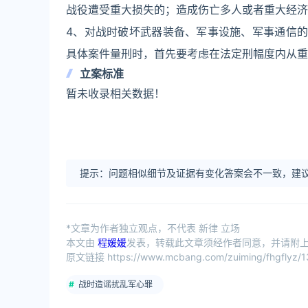
战役遭受重大损失的；造成伤亡多人或者重大经济
4、对战时破坏武器装备、军事设施、军事通信的
具体案件量刑时，首先要考虑在法定刑幅度内从重
立案标准
暂未收录相关数据！
提示：问题相似细节及证据有变化答案会不一致，建议
*文章为作者独立观点，不代表 新律 立场
本文由
程媛媛
发表，转载此文章须经作者同意，并请附上出
原文链接 https://www.mcbang.com/zuiming/fhgflyz/13
战时造谣扰乱军心罪