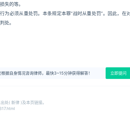
损失的等。
行为必须从重处罚。本条规定本罪“战时从重处罚”。因此，在
判处。
根据自身情况咨询律师，最快3~15分钟获得解答！
立即提问
处( 新律 )及本页链接。
17.html