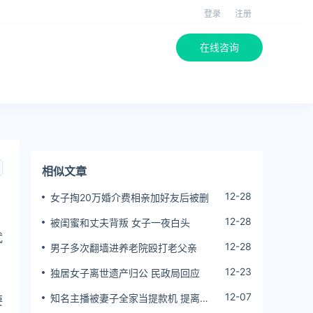
登录
注册
在线咨询
相似文章
12-28
女子掏20万婚介费相亲加好友后被删
12-28
被闺蜜和丈夫背叛 女子一夜白头
武
12-28
男子多次翻墙进养老院殴打老父亲
12-23
独居女子离世遗产归公 民政局回应
12-07
知名主播被妻子全家当提款机 提离婚
要
后反被对簿公堂