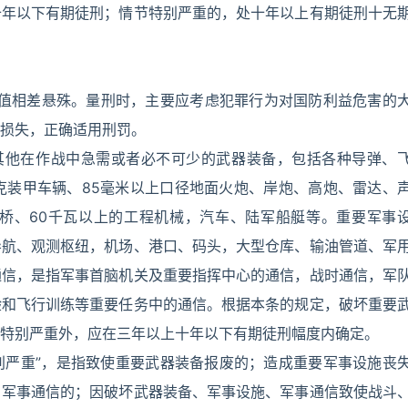
十年以下有期徒刑；情节特别严重的，处十年以上有期徒刑十无
价值相差悬殊。量刑时，主要应考虑犯罪行为对国防利益危害的
损失，正确适用刑罚。
其他在作战中急需或者必不可少的武器装备，包括各种导弹、
坦克装甲车辆、85毫米以上口径地面火炮、岸炮、高炮、雷达、
舟桥、60千瓦以上的工程机械，汽车、陆军船艇等。重要军事
导航、观测枢纽，机场、港口、码头，大型仓库、输油管道、军
通信，是指军事首脑机关及重要指挥中心的通信，战时通信，军
验和飞行训练等重要任务中的通信。根据本条的规定，破坏重要
特别严重外，应在三年以上十年以下有期徒刑幅度内确定。
别严重”，是指致使重要武器装备报废的；造成重要军事设施丧
、军事通信的；因破坏武器装备、军事设施、军事通信致使战斗