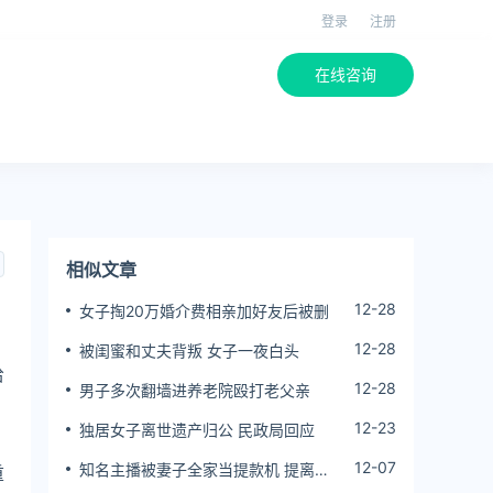
登录
注册
在线咨询
相似文章
12-28
女子掏20万婚介费相亲加好友后被删
12-28
被闺蜜和丈夫背叛 女子一夜白头
给
12-28
男子多次翻墙进养老院殴打老父亲
12-23
独居女子离世遗产归公 民政局回应
12-07
知名主播被妻子全家当提款机 提离婚
重
后反被对簿公堂