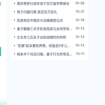
战
10-28
离异男拒付成年孩子百万留学费被诉
10-21
男子闪婚闪离 索还百万彩礼
10-18
民政局在中国农大设婚姻登记点
10-13
妻子翻看亡夫手机发现其与女同学存婚
外情，双方互相转账近百万
10-13
丈夫务工后女子出轨结婚时的伴郎
10-13
“前妻”起诉要抚养费，经鉴定9岁儿子
非他亲生！男子起诉索赔37万
10-11
相亲半个月后闪婚，妻子行为异常且持
续服药，男子起诉离婚；法院：系婚前
隐瞒重大疾病，撤销两人婚姻关系