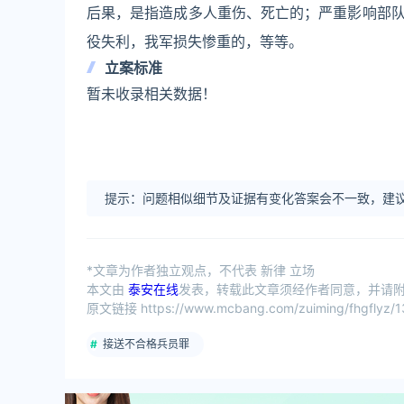
后果，是指造成多人重伤、死亡的；严重影响部
役失利，我军损失惨重的，等等。
立案标准
暂未收录相关数据！
提示：问题相似细节及证据有变化答案会不一致，建议
*文章为作者独立观点，不代表 新律 立场
本文由
泰安在线
发表，转载此文章须经作者同意，并请附上
原文链接 https://www.mcbang.com/zuiming/fhgflyz/1
接送不合格兵员罪