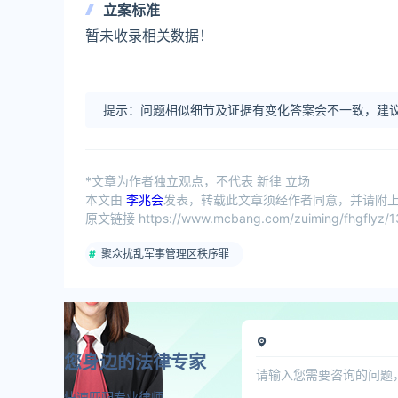
立案标准
暂未收录相关数据！
提示：问题相似细节及证据有变化答案会不一致，建议
*文章为作者独立观点，不代表 新律 立场
本文由
李兆会
发表，转载此文章须经作者同意，并请附上出
原文链接 https://www.mcbang.com/zuiming/fhgflyz/1
聚众扰乱军事管理区秩序罪
您身边的法律专家
快速匹配专业律师，