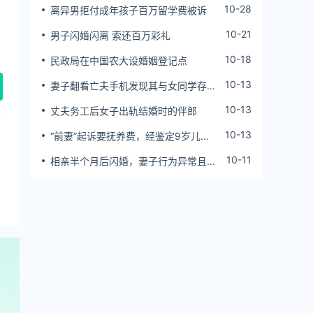
10-28
离异男拒付成年孩子百万留学费被诉
10-21
男子闪婚闪离 索还百万彩礼
10-18
民政局在中国农大设婚姻登记点
10-13
妻子翻看亡夫手机发现其与女同学存婚
外情，双方互相转账近百万
10-13
丈夫务工后女子出轨结婚时的伴郎
10-13
“前妻”起诉要抚养费，经鉴定9岁儿子
非他亲生！男子起诉索赔37万
10-11
相亲半个月后闪婚，妻子行为异常且持
续服药，男子起诉离婚；法院：系婚前
隐瞒重大疾病，撤销两人婚姻关系