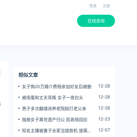
登录
注册
在线咨询
相似文章
12-28
女子掏20万婚介费相亲加好友后被删
12-28
被闺蜜和丈夫背叛 女子一夜白头
车
12-28
男子多次翻墙进养老院殴打老父亲
12-23
独居女子离世遗产归公 民政局回应
12-07
知名主播被妻子全家当提款机 提离婚
后反被对簿公堂