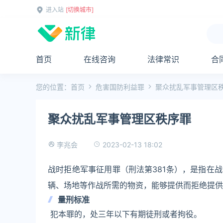
进入站
[切换城市]
首页
在线咨询
法律常识
合
您的位置：
首页
危害国防利益罪
聚众扰乱军事管理区
聚众扰乱军事管理区秩序罪
2023-02-13 18:02
李兆会
战时拒绝军事征用罪（刑法第381条），是指在
辆、场地等作战所需的物资，能够提供而拒绝提供
量刑标准
犯本罪的，处三年以下有期徒刑或者拘役。