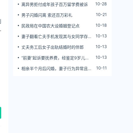
10-28
离异男拒付成年孩子百万留学费被诉
10-21
男子闪婚闪离 索还百万彩礼
例
10-18
民政局在中国农大设婚姻登记点
一
10-13
妻子翻看亡夫手机发现其与女同学存婚
外情，双方互相转账近百万
10-13
丈夫务工后女子出轨结婚时的伴郎
10-13
“前妻”起诉要抚养费，经鉴定9岁儿子
非他亲生！男子起诉索赔37万
10-11
相亲半个月后闪婚，妻子行为异常且持
续服药，男子起诉离婚；法院：系婚前
隐瞒重大疾病，撤销两人婚姻关系