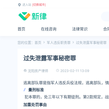
进入站
[切换城市]
首页
在线咨询
法律常识
合
您的位置：
首页
军人违反职责罪
过失泄露军事秘密罪
过失泄露军事秘密罪
2023-02-11 13:09
沈阳房产律师
逃离部队罪是指军人违反兵役法规，逃离部队，情
量刑标准
犯本罪的，处三年以下有期徒刑。第2款规定，战
加重处罚事由