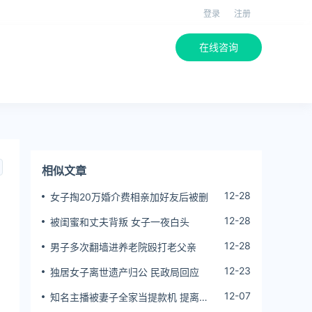
登录
注册
在线咨询
相似文章
12-28
女子掏20万婚介费相亲加好友后被删
12-28
被闺蜜和丈夫背叛 女子一夜白头
12-28
男子多次翻墙进养老院殴打老父亲
12-23
独居女子离世遗产归公 民政局回应
12-07
知名主播被妻子全家当提款机 提离婚
后反被对簿公堂