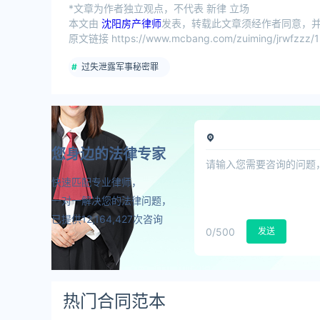
*文章为作者独立观点，不代表 新律 立场
本文由
沈阳房产律师
发表，转载此文章须经作者同意，并请
原文链接 https://www.mcbang.com/zuiming/jrwfzzz/1
过失泄露军事秘密罪
您身边的法律专家
快速匹配专业律师，
一对一解决您的法律问题，
已提供12,164,427次咨询
0
/500
发送
热门合同范本