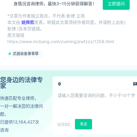
身情况咨询律师，最快3~15分钟获得解答！
立即提问
*文章为作者独立观点，不代表 新律 立场
本文由
姚舜熙
发表，转载此文章须经作者同意，并请附上出处(
新律 )及本页链接。
原文链接
https://www.mcbang.com/zuiming/jrwfzzz/1258.html
武器装备肇事罪
您身边的法律专
家
快速匹配专业律师，
一对一解决您的法律问
题，
已提供12,164,427次
0
/500
发送
咨询