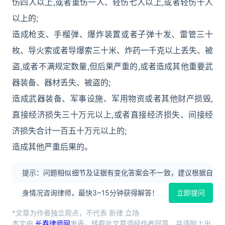
伤四人以上,或者重伤一人、轻伤七人以上,或者轻伤十人
以上的;
造成枪支、手榴弹、爆炸装置或者子弹十发、雷管三十
枚、导火索或者导爆索三十米、炸药一千克以上丢失、被
盗,或者不满规定数量,但后果严重的,或者造成其他重要武
器装备、器材丢失、被盗的;
造成武器装备、军事设施、军用物资或者其他财产损毁,
直接经济损失三十万元以上,或者直接经济损失、间接经
济损失合计一百五十万元以上的;
造成其他严重后果的。
提示：问题相似细节及证据有变化答案会不一致，建议根据自
身情况咨询律师，最快3~15分钟获得解答！
立即提问
*文章为作者独立观点，不代表 新律 立场
本文由
长春律师网
发表，转载此文章须经作者同意，并请附上出