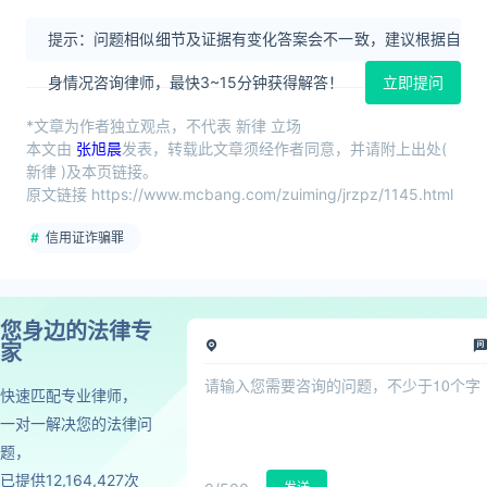
提示：问题相似细节及证据有变化答案会不一致，建议根据自
身情况咨询律师，最快3~15分钟获得解答！
立即提问
*文章为作者独立观点，不代表 新律 立场
本文由
张旭晨
发表，转载此文章须经作者同意，并请附上出处(
新律 )及本页链接。
原文链接 https://www.mcbang.com/zuiming/jrzpz/1145.html
信用证诈骗罪
您身边的法律专
家
快速匹配专业律师，
一对一解决您的法律问
题，
已提供12,164,427次