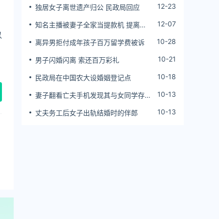
12-23
独居女子离世遗产归公 民政局回应
12-07
知名主播被妻子全家当提款机 提离婚
以
后反被对簿公堂
10-28
离异男拒付成年孩子百万留学费被诉
10-21
男子闪婚闪离 索还百万彩礼
10-18
民政局在中国农大设婚姻登记点
10-13
妻子翻看亡夫手机发现其与女同学存婚
外情，双方互相转账近百万
10-13
丈夫务工后女子出轨结婚时的伴郎