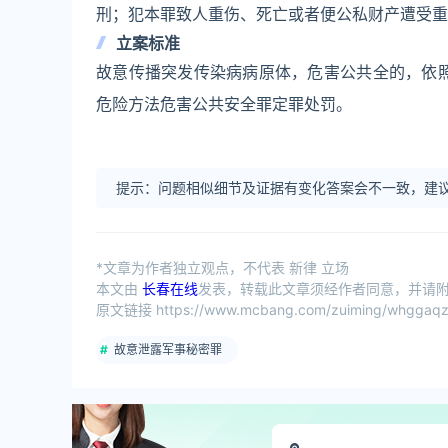
刑；犯本罪致人重伤、死亡或者便公私财产遭受重
立案标准
故意传播突发传染病病原体，危害公共全的，依
危险方法危害公共安全罪定罪处罚。
提示：问题相似细节及证据有变化答案会不一致，建议
*文章为作者独立观点，不代表 新律 立场
本文由
长春在线
发表，转载此文章须经作者同意，并请附上
原文链接 https://www.mcbang.com/zuiming/whggaqz/
故意泄露军事秘密罪