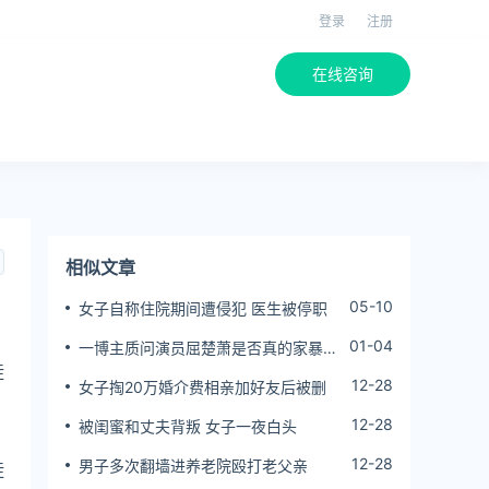
登录
注册
在线咨询
相似文章
05-10
女子自称住院期间遭侵犯 医生被停职
01-04
一博主质问演员屈楚萧是否真的家暴,
徒
屈楚萧方公开判决书否认
12-28
女子掏20万婚介费相亲加好友后被删
12-28
被闺蜜和丈夫背叛 女子一夜白头
12-28
男子多次翻墙进养老院殴打老父亲
徒