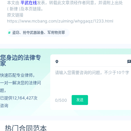
本文由
平武在线
发表，转载此文章须经作者同意，并请附上出处
( 新律 )及本页链接。
原文链接
https://www.mcbang.com/zuiming/whggaqz/1233.html
盗窃、抢夺武器装备、军用物资罪
您身边的法律专
家
快速匹配专业律师，
一对一解决您的法律问
题，
已提供12,164,427次
0
/500
发送
咨询
热门合同范本