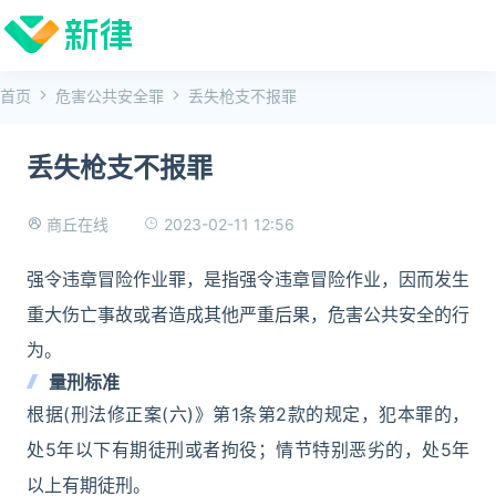
首页
危害公共安全罪
丢失枪支不报罪
丢失枪支不报罪
2023-02-11 12:56
商丘在线
强令违章冒险作业罪，是指强令违章冒险作业，因而发生
重大伤亡事故或者造成其他严重后果，危害公共安全的行
为。
量刑标准
根据(刑法修正案(六)》第1条第2款的规定，犯本罪的，
处5年以下有期徒刑或者拘役；情节特别恶劣的，处5年
以上有期徒刑。