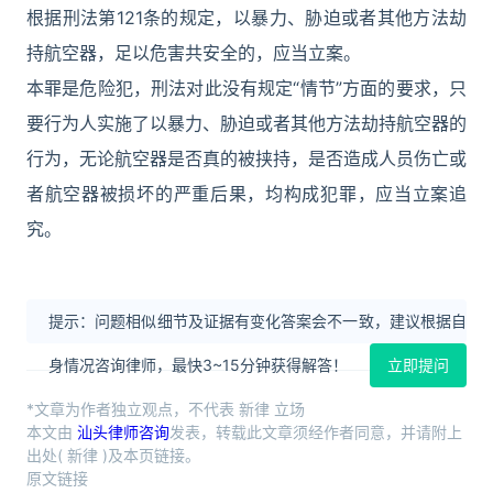
根据刑法第121条的规定，以暴力、胁迫或者其他方法劫
持航空器，足以危害共安全的，应当立案。
本罪是危险犯，刑法对此没有规定“情节”方面的要求，只
要行为人实施了以暴力、胁迫或者其他方法劫持航空器的
行为，无论航空器是否真的被挟持，是否造成人员伤亡或
者航空器被损坏的严重后果，均构成犯罪，应当立案追
究。
提示：问题相似细节及证据有变化答案会不一致，建议根据自
身情况咨询律师，最快3~15分钟获得解答！
立即提问
*文章为作者独立观点，不代表 新律 立场
本文由
汕头律师咨询
发表，转载此文章须经作者同意，并请附上
出处( 新律 )及本页链接。
原文链接