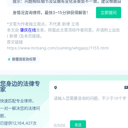
提示：问题相似细节及证据有变化答案会不一致，建议根据自
身情况咨询律师，最快3~15分钟获得解答！
立即提问
*文章为作者独立观点，不代表 新律 立场
本文由
肇庆在线
发表，转载此文章须经作者同意，并请附上出处
( 新律 )及本页链接。
原文链接
https://www.mcbang.com/zuiming/whgjaqz/1155.html
颠覆国家政权罪
您身边的法律专
家
快速匹配专业律师，
一对一解决您的法律问
题，
已提供12,164,427次
0
/500
发送